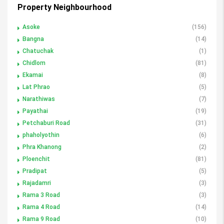
Property Neighbourhood
Asoke
(156)
Bangna
(14)
Chatuchak
(1)
Chidlom
(81)
Ekamai
(8)
Lat Phrao
(5)
Narathiwas
(7)
Payathai
(19)
Petchaburi Road
(31)
phaholyothin
(6)
Phra Khanong
(2)
Ploenchit
(81)
Pradipat
(5)
Rajadamri
(3)
Rama 3 Road
(3)
Rama 4 Road
(14)
Rama 9 Road
(10)