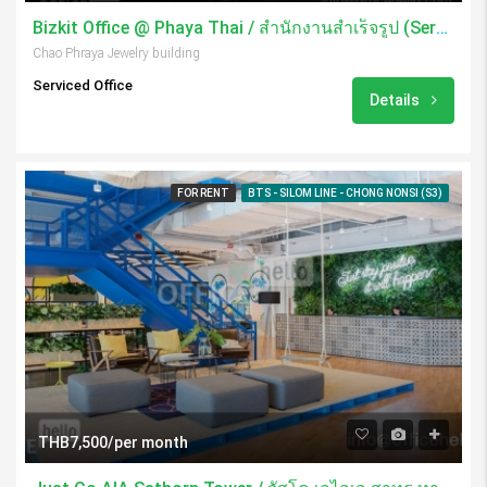
Bizkit Office @ Phaya Thai / สำนักงานสำเร็จรูป (Serviced Office)
Chao Phraya Jewelry building
Serviced Office
Details
FOR RENT
BTS - SILOM LINE - CHONG NONSI (S3)
THB7,500/per month