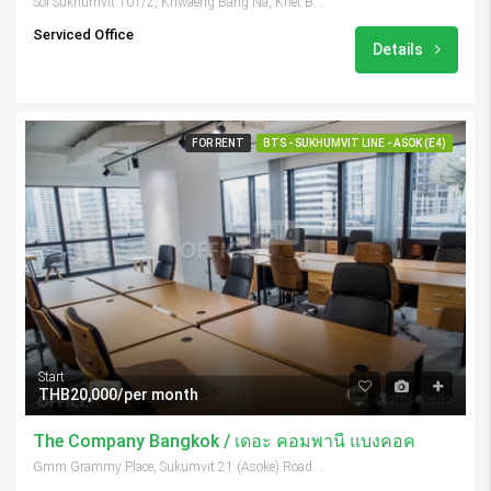
Soi Sukhumvit 101/2, Khwaeng Bang Na, Khet Bang Na, Krung Thep Maha Nakhon 10260, Thailand
Serviced Office
Details
FOR RENT
BTS - SUKHUMVIT LINE - ASOK (E4)
Start
THB20,000/per month
The Company Bangkok / เดอะ คอมพานี แบงคอค
Gmm Grammy Place, Sukumvit 21 (Asoke) Road, Khlong Toei Nuea, Khet Watthana, Bangkok, 10110, Thailand