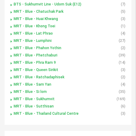
BTS - Sukhumvit Line - Udom Suk (E12)
(7)
MRT - Blue - Chatuchak Park
(5)
MRT - Blue - Huai Khwang
(3)
MRT - Blue - Khong Toei
(1)
MRT - Blue - Lat Phrao
(4)
MRT - Blue - Lumphini
(27)
MRT - Blue - Phahon Yothin
(2)
MRT - Blue - Phetchaburi
(39)
MRT - Blue - Phra Ram 9
(14)
MRT - Blue - Queen Sirikit
(3)
MRT - Blue - Ratchadaphisek
(2)
MRT - Blue - Sam Yan
(4)
MRT - Blue - Si lom
(35)
MRT - Blue - Sukhumvit
(169)
MRT - Blue - Sutthisan
(6)
MRT - Blue - Thailand Cultural Centre
(3)