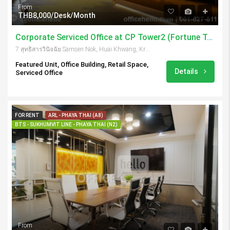
From
THB8,000/Desk/Month
Corporate Serviced Office at CP Tower2 (Fortune Town)
7 สุทธิสารวินิจฉัย Samsen Nok, Huai Khwang, Krung Thep Maha Nakhon 10310, Thailand
Featured Unit, Office Building, Retail Space,
Details
Serviced Office
FOR RENT
ARL - PHAYA THAI (A8)
BTS - SUKHUMVIT LINE - PHAYA THAI (N2)
From