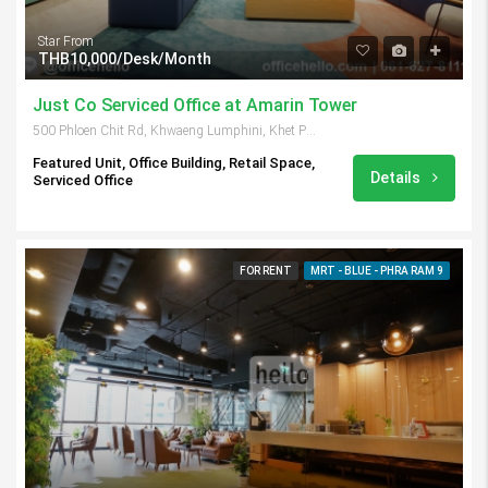
Star From
THB10,000/Desk/Month
Just Co Serviced Office at Amarin Tower
500 Phloen Chit Rd, Khwaeng Lumphini, Khet Pathum Wan, Krung Thep Maha Nakhon 10330, Thailand
Featured Unit, Office Building, Retail Space,
Details
Serviced Office
FOR RENT
MRT - BLUE - PHRA RAM 9