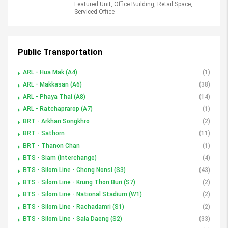
Featured Unit, Office Building, Retail Space,
Serviced Office
Public Transportation
ARL - Hua Mak (A4)
(1)
ARL - Makkasan (A6)
(38)
ARL - Phaya Thai (A8)
(14)
ARL - Ratchaprarop (A7)
(1)
BRT - Arkhan Songkhro
(2)
BRT - Sathorn
(11)
BRT - Thanon Chan
(1)
BTS - Siam (Interchange)
(4)
BTS - Silom Line - Chong Nonsi (S3)
(43)
BTS - Silom Line - Krung Thon Buri (S7)
(2)
BTS - Silom Line - National Stadium (W1)
(2)
BTS - Silom Line - Rachadamri (S1)
(2)
BTS - Silom Line - Sala Daeng (S2)
(33)