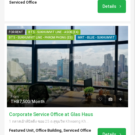
Serviced Office
Details
FOR RENT
BTS - SUKHUMVIT LINE - ASOK (E4)
BTS - SUKHUMVIT LINE - PHROM PHONG (E5)
MRT - BLUE - SUKHUMVIT
From
THB7,500/Month
Corporate Service Office at Glas Haus
1 กลาสเฮ้าส์บิลดิ้ง ซอย 25 ถ.สุขุมวิท Khwaeng Khlong Toei Nuea, Khet Watthana, กรุงเทพมหานคร 10110, Thailand
Featured Unit, Office Building, Serviced Office
Details