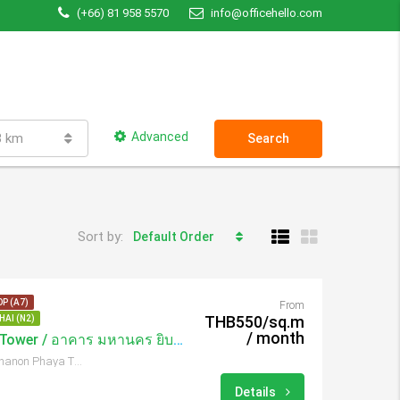
(+66) 81 958 5570
info@officehello.com
Advanced
3 km
Search
Sort by:
Default Order
P (A7)
From
THB550/sq.m
HAI (N2)
/ month
Gypsum Metropolitan Tower / อาคาร มหานคร ยิบซั่ม
539/2 Thanon Si Ayutthaya, Thanon Phaya Thai, Ratchathewi, Bangkok 10400, Thailand
Details