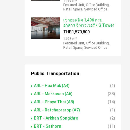
1496 m²
Featured Unit, Office Building,
Retail Space, Serviced Office
เช่าออฟฟิศ 1,496 ตรม.
อาคาร จี ทาวเวอร์ / G Tower
THB1,570,800
1496 m²
Featured Unit, Office Building,
Retail Space, Serviced Office
Public Transportation
ARL - Hua Mak (A4)
(1)
ARL - Makkasan (A6)
(38)
ARL - Phaya Thai (A8)
(14)
ARL - Ratchaprarop (A7)
(1)
BRT - Arkhan Songkhro
(2)
BRT - Sathorn
(11)