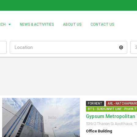
RCH
NEWS & ACTIVITIES
ABOUT US
CONTACT US
FOR RENT
ARL - RATCHAPRARO
BTS - SUKHUMVIT LINE - PHAYA T
Office Building