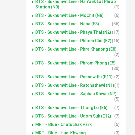
BTS - Sukhumvit Line - Ha Yaek Lat Phrao
Station (N9)
(1)
BTS - Sukhumvit Line - MoChit (N8)
(6)
BTS - Sukhumvit Line - Nana (E3)
(56)
BTS - Sukhumvit Line - Phaya Thai (N2)
(17)
BTS - Sukhumvit Line - Phloen Chit (E2)
(15)
BTS - Sukhumvit Line - Phra Khanong (E8)
(2)
BTS - Sukhumvit Line - Phrom Phong (E5)
(30)
BTS - Sukhumvit Line - Punnawithi (E11)
(2)
BTS - Sukhumvit Line - Ratchathewi (N1)
(1)
BTS - Sukhumvit Line - Saphan Khwai (N7)
(5)
BTS - Sukhumvit Line - Thong Lo (E6)
(7)
BTS - Sukhumvit Line - Udom Suk (E12)
(7)
MRT - Blue - Chatuchak Park
(5)
MRT - Blue - Huai Khwang
(3)