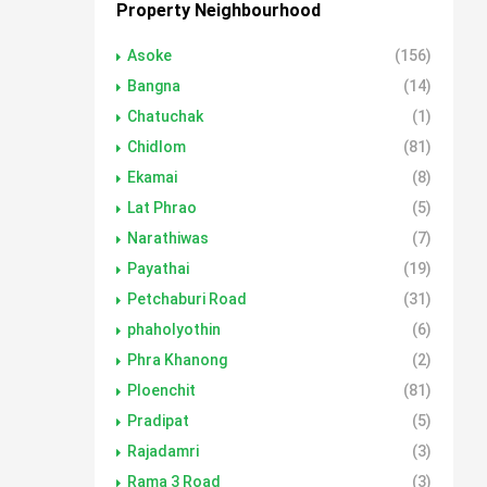
Property Neighbourhood
Asoke
(156)
Bangna
(14)
Chatuchak
(1)
Chidlom
(81)
Ekamai
(8)
Lat Phrao
(5)
Narathiwas
(7)
Payathai
(19)
Petchaburi Road
(31)
phaholyothin
(6)
Phra Khanong
(2)
Ploenchit
(81)
Pradipat
(5)
Rajadamri
(3)
Rama 3 Road
(3)