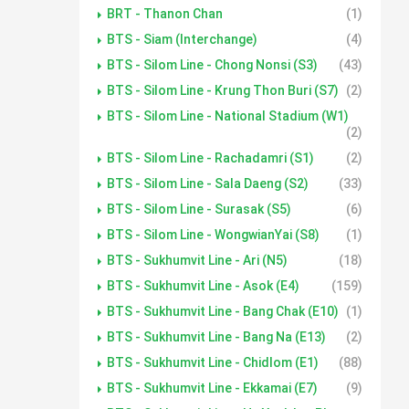
BRT - Thanon Chan
(1)
BTS - Siam (Interchange)
(4)
BTS - Silom Line - Chong Nonsi (S3)
(43)
BTS - Silom Line - Krung Thon Buri (S7)
(2)
BTS - Silom Line - National Stadium (W1)
(2)
BTS - Silom Line - Rachadamri (S1)
(2)
BTS - Silom Line - Sala Daeng (S2)
(33)
BTS - Silom Line - Surasak (S5)
(6)
BTS - Silom Line - WongwianYai (S8)
(1)
BTS - Sukhumvit Line - Ari (N5)
(18)
BTS - Sukhumvit Line - Asok (E4)
(159)
BTS - Sukhumvit Line - Bang Chak (E10)
(1)
BTS - Sukhumvit Line - Bang Na (E13)
(2)
BTS - Sukhumvit Line - Chidlom (E1)
(88)
BTS - Sukhumvit Line - Ekkamai (E7)
(9)