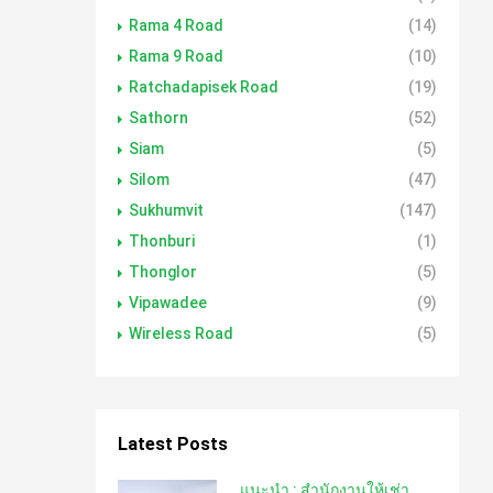
Rama 4 Road
(14)
Rama 9 Road
(10)
Ratchadapisek Road
(19)
Sathorn
(52)
Siam
(5)
Silom
(47)
Sukhumvit
(147)
Thonburi
(1)
Thonglor
(5)
Vipawadee
(9)
Wireless Road
(5)
Latest Posts
แนะนำ : สำนักงานให้เช่า