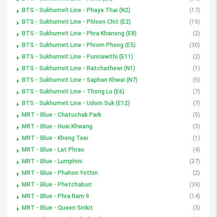
BTS - Sukhumvit Line - Phaya Thai (N2)
(17)
BTS - Sukhumvit Line - Phloen Chit (E2)
(15)
BTS - Sukhumvit Line - Phra Khanong (E8)
(2)
BTS - Sukhumvit Line - Phrom Phong (E5)
(30)
BTS - Sukhumvit Line - Punnawithi (E11)
(2)
BTS - Sukhumvit Line - Ratchathewi (N1)
(1)
BTS - Sukhumvit Line - Saphan Khwai (N7)
(5)
BTS - Sukhumvit Line - Thong Lo (E6)
(7)
BTS - Sukhumvit Line - Udom Suk (E12)
(7)
MRT - Blue - Chatuchak Park
(5)
MRT - Blue - Huai Khwang
(3)
MRT - Blue - Khong Toei
(1)
MRT - Blue - Lat Phrao
(4)
MRT - Blue - Lumphini
(27)
MRT - Blue - Phahon Yothin
(2)
MRT - Blue - Phetchaburi
(39)
MRT - Blue - Phra Ram 9
(14)
MRT - Blue - Queen Sirikit
(3)