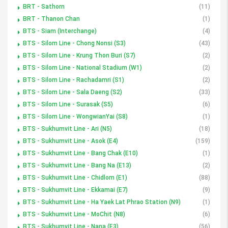
BRT - Sathorn
(11)
BRT - Thanon Chan
(1)
BTS - Siam (Interchange)
(4)
BTS - Silom Line - Chong Nonsi (S3)
(43)
BTS - Silom Line - Krung Thon Buri (S7)
(2)
BTS - Silom Line - National Stadium (W1)
(2)
BTS - Silom Line - Rachadamri (S1)
(2)
BTS - Silom Line - Sala Daeng (S2)
(33)
BTS - Silom Line - Surasak (S5)
(6)
BTS - Silom Line - WongwianYai (S8)
(1)
BTS - Sukhumvit Line - Ari (N5)
(18)
BTS - Sukhumvit Line - Asok (E4)
(159)
BTS - Sukhumvit Line - Bang Chak (E10)
(1)
BTS - Sukhumvit Line - Bang Na (E13)
(2)
BTS - Sukhumvit Line - Chidlom (E1)
(88)
BTS - Sukhumvit Line - Ekkamai (E7)
(9)
BTS - Sukhumvit Line - Ha Yaek Lat Phrao Station (N9)
(1)
BTS - Sukhumvit Line - MoChit (N8)
(6)
BTS - Sukhumvit Line - Nana (E3)
(56)