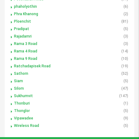
phaholyothin
(6)
Phra Khanong
(2)
Ploenchit
(81)
Pradipat
(5)
Rajadamri
(3)
Rama 3 Road
(3)
Rama 4 Road
(14)
Rama 9 Road
(10)
Ratchadapisek Road
(19)
Sathorn
(52)
Siam
(5)
Silom
(47)
Sukhumvit
(147)
Thonburi
(1)
Thonglor
(5)
Vipawadee
(9)
Wireless Road
(5)