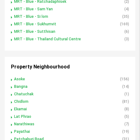
MRT - Blue - Ratchadaphisek
(2)
MRT - Blue - Sam Yan
(4)
MRT - Blue - Si lom
(35)
MRT - Blue - Sukhumvit
(169)
MRT - Blue - Sutthisan
(6)
MRT - Blue - Thailand Cultural Centre
(3)
Property Neighbourhood
Asoke
(156)
Bangna
(14)
Chatuchak
(1)
Chidlom
(81)
Ekamai
(8)
Lat Phrao
(5)
Narathiwas
(7)
Payathai
(19)
Petchaburi Road
(31)