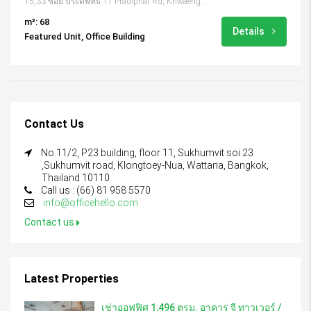
15,33 ซอย ประดิพัทธิ์ 17 Pradiphat Rd, Khwaeng Samsen Nai, Khet Phaya Thai, Krung Thep Maha Nakhon 10400, Thailand
m²: 68
Details
Featured Unit, Office Building
Contact Us
No.11/2, P23 building, floor 11, Sukhumvit soi 23
,Sukhumvit road, Klongtoey-Nua, Wattana, Bangkok,
Thailand 10110
Call us : (66) 81 958 5570
info@officehello.com
Contact us
Latest Properties
เช่าออฟฟิศ 1,496 ตรม. อาคาร จี ทาวเวอร์ /