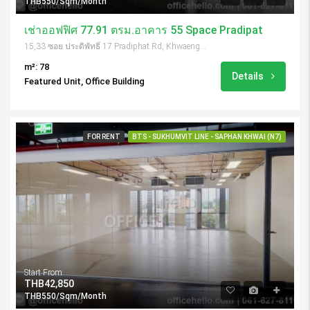
THB550/Sqm/Month
เช่าออฟฟิศ 77.91 ตรม.อาคาร 55 Space Pradipat
15,33 ซอย ประดิพัทธิ์ 17 Pradiphat Rd, Khwaeng Samsen Nai, Khet Phaya Thai, Krung Thep Maha Nakhon 10400, Thailand
m²: 78
Details
Featured Unit, Office Building
FOR RENT
BTS - SUKHUMVIT LINE - SAPHAN KHWAI (N7)
Start From
THB42,850
THB550/Sqm/Month