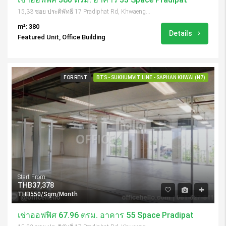
15,33 ซอย ประดิพัทธิ์ 17 Pradiphat Rd, Khwaeng Samsen Nai, Khet Phaya Thai, Krung Thep Maha Nakhon 10400, Thailand
m²: 380
Details
Featured Unit, Office Building
FOR RENT
BTS - SUKHUMVIT LINE - SAPHAN KHWAI (N7)
Start From
THB37,378
THB550/Sqm/Month
เช่าออฟฟิศ 67.96 ตรม. อาคาร 55 Space Pradipat