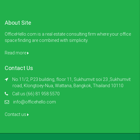
About Site
OfficeHello.com is a real estate consulting firm where your office
space finding are combined with simplicity.
Read more
Contact Us
No.11/2, P23 building, floor 11, Sukhumvit soi 23 ,Sukhumvit
road, Klongtoey-Nua, Wattana, Bangkok, Thailand 10110
Call us (66) 81 958 5570
info@officehello.com
Contact us