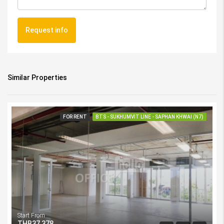
Request info
Similar Properties
FOR RENT
BTS - SUKHUMVIT LINE - SAPHAN KHWAI (N7)
Start From
THB37,378