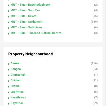
MRT - Blue - Ratchadaphisek
(2)
MRT - Blue - Sam Yan
(4)
MRT - Blue - Si lom
(35)
MRT - Blue - Sukhumvit
(169)
MRT - Blue - Sutthisan
(6)
MRT - Blue - Thailand Cultural Centre
(3)
Property Neighbourhood
Asoke
(156)
Bangna
(14)
Chatuchak
(1)
Chidlom
(81)
Ekamai
(8)
Lat Phrao
(5)
Narathiwas
(7)
Payathai
(19)