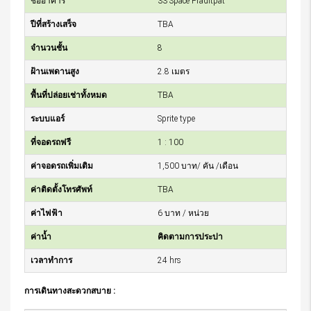
ชื่ออาคาร
33 Space Praditpat
ปีที่สร้างเสร็จ
TBA
จำนวนชั้น
8
ฝ้านเพดานสูง
2.8 เมตร
พื้นที่ปล่อยเช่าทั้งหมด
TBA
ระบบแอร์
Sprite type
ที่จอดรถฟรี
1 : 100
ค่าจอดรถเพิ่มเติม
1,500 บาท/ คัน /เดือน
ค่าติดตั้งโทรศัพท์
TBA
ค่าไฟฟ้า
6 บาท / หน่วย
ค่าน้ำ
คิดตามการประปา
เวลาทำการ
24 hrs
การเดินทางสะดวกสบาย :