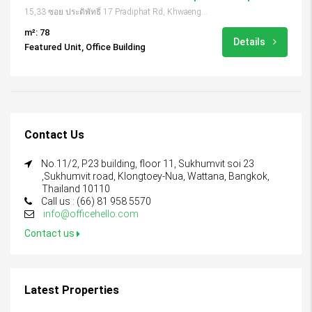
15,33 ซอย ประดิพัทธิ์ 17 Pradiphat Rd, Khwaeng Samsen Nai, Khet Phaya Thai, Krung Thep Maha Nakhon 10400, Thailand
m²: 78
Details
Featured Unit, Office Building
Contact Us
No.11/2, P23 building, floor 11, Sukhumvit soi 23
,Sukhumvit road, Klongtoey-Nua, Wattana, Bangkok,
Thailand 10110
Call us : (66) 81 958 5570
info@officehello.com
Contact us
Latest Properties