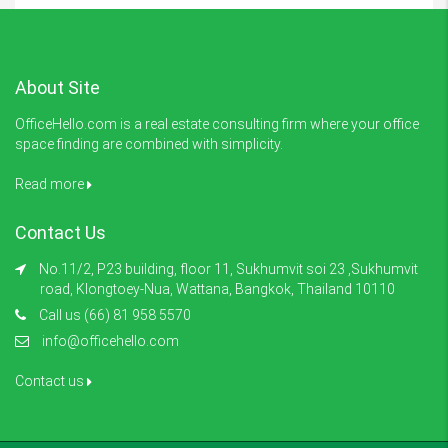
About Site
OfficeHello.com is a real estate consulting firm where your office
space finding are combined with simplicity.
Read more
Contact Us
No.11/2, P23 building, floor 11, Sukhumvit soi 23 ,Sukhumvit
road, Klongtoey-Nua, Wattana, Bangkok, Thailand 10110
Call us (66) 81 958 5570
info@officehello.com
Contact us