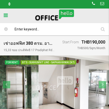
THB190,000
Start From
เช่าออฟฟิศ 380 ตรม. อาคาร 33 Space Pradipat
THB500/Sqm/Month
15,33 ซอย ประดิพัทธิ์ 17 Pradiphat Rd, Khwaeng Samsen Nai, Khet Phaya Thai, Krung Thep Maha Nakhon 10400, Thailand
FOR RENT
BTS - SUKHUMVIT LINE - SAPHAN KHWAI (N7)