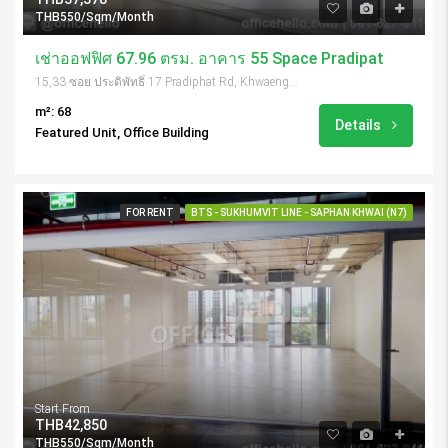
THB550/Sqm/Month
เช่าออฟฟิศ 67.96 ตรม. อาคาร 55 Space Pradipat
15,33 ซอย ประดิพัทธิ์ 17 Pradiphat Rd, Khwaeng Samsen Nai, Khet Phaya Thai, Krung Thep Maha Nakhon 10400, Thailand
m²: 68
Details
Featured Unit, Office Building
FOR RENT
BTS - SUKHUMVIT LINE - SAPHAN KHWAI (N7)
Start From
THB42,850
THB550/Sqm/Month