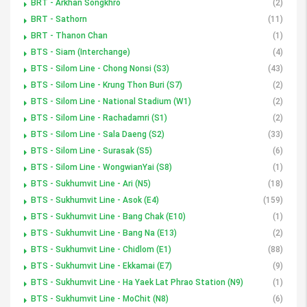
BRT - Arkhan Songkhro
(2)
BRT - Sathorn
(11)
BRT - Thanon Chan
(1)
BTS - Siam (Interchange)
(4)
BTS - Silom Line - Chong Nonsi (S3)
(43)
BTS - Silom Line - Krung Thon Buri (S7)
(2)
BTS - Silom Line - National Stadium (W1)
(2)
BTS - Silom Line - Rachadamri (S1)
(2)
BTS - Silom Line - Sala Daeng (S2)
(33)
BTS - Silom Line - Surasak (S5)
(6)
BTS - Silom Line - WongwianYai (S8)
(1)
BTS - Sukhumvit Line - Ari (N5)
(18)
BTS - Sukhumvit Line - Asok (E4)
(159)
BTS - Sukhumvit Line - Bang Chak (E10)
(1)
BTS - Sukhumvit Line - Bang Na (E13)
(2)
BTS - Sukhumvit Line - Chidlom (E1)
(88)
BTS - Sukhumvit Line - Ekkamai (E7)
(9)
BTS - Sukhumvit Line - Ha Yaek Lat Phrao Station (N9)
(1)
BTS - Sukhumvit Line - MoChit (N8)
(6)