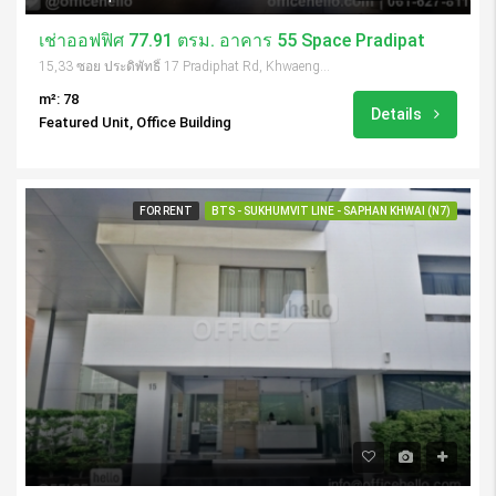
เช่าออฟฟิศ 77.91 ตรม. อาคาร 55 Space Pradipat
15,33 ซอย ประดิพัทธิ์ 17 Pradiphat Rd, Khwaeng Samsen Nai, Khet Phaya Thai, Krung Thep Maha Nakhon 10400, Thailand
m²: 78
Details
Featured Unit, Office Building
FOR RENT
BTS - SUKHUMVIT LINE - SAPHAN KHWAI (N7)