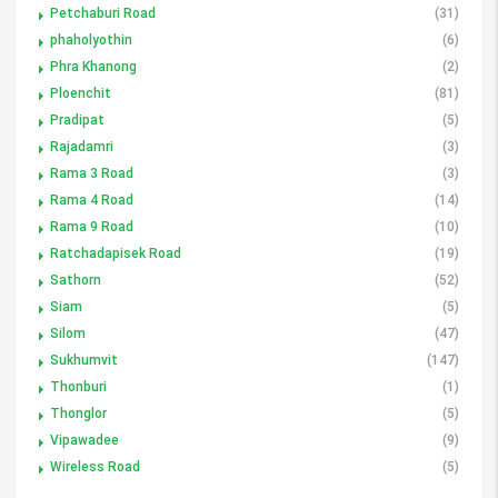
Petchaburi Road
(31)
phaholyothin
(6)
Phra Khanong
(2)
Ploenchit
(81)
Pradipat
(5)
Rajadamri
(3)
Rama 3 Road
(3)
Rama 4 Road
(14)
Rama 9 Road
(10)
Ratchadapisek Road
(19)
Sathorn
(52)
Siam
(5)
Silom
(47)
Sukhumvit
(147)
Thonburi
(1)
Thonglor
(5)
Vipawadee
(9)
Wireless Road
(5)