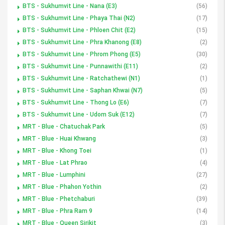
BTS - Sukhumvit Line - Nana (E3)
(56)
BTS - Sukhumvit Line - Phaya Thai (N2)
(17)
BTS - Sukhumvit Line - Phloen Chit (E2)
(15)
BTS - Sukhumvit Line - Phra Khanong (E8)
(2)
BTS - Sukhumvit Line - Phrom Phong (E5)
(30)
BTS - Sukhumvit Line - Punnawithi (E11)
(2)
BTS - Sukhumvit Line - Ratchathewi (N1)
(1)
BTS - Sukhumvit Line - Saphan Khwai (N7)
(5)
BTS - Sukhumvit Line - Thong Lo (E6)
(7)
BTS - Sukhumvit Line - Udom Suk (E12)
(7)
MRT - Blue - Chatuchak Park
(5)
MRT - Blue - Huai Khwang
(3)
MRT - Blue - Khong Toei
(1)
MRT - Blue - Lat Phrao
(4)
MRT - Blue - Lumphini
(27)
MRT - Blue - Phahon Yothin
(2)
MRT - Blue - Phetchaburi
(39)
MRT - Blue - Phra Ram 9
(14)
MRT - Blue - Queen Sirikit
(3)