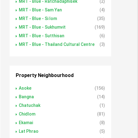
MRT - Blue - Ratchadaphisek
(2)
MRT - Blue - Sam Yan
(4)
MRT - Blue - Si lom
(35)
MRT - Blue - Sukhumvit
(169)
MRT - Blue - Sutthisan
(6)
MRT - Blue - Thailand Cultural Centre
(3)
Property Neighbourhood
Asoke
(156)
Bangna
(14)
Chatuchak
(1)
Chidlom
(81)
Ekamai
(8)
Lat Phrao
(5)