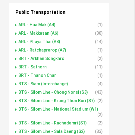
Public Transportation
ARL - Hua Mak (A4)
(1)
ARL - Makkasan (A6)
(38)
ARL - Phaya Thai (A8)
(14)
ARL - Ratchaprarop (A7)
(1)
BRT - Arkhan Songkhro
(2)
BRT - Sathorn
(11)
BRT - Thanon Chan
(1)
BTS - Siam (Interchange)
(4)
BTS - Silom Line - Chong Nonsi (S3)
(43)
BTS - Silom Line - Krung Thon Buri (S7)
(2)
BTS - Silom Line - National Stadium (W1)
(2)
BTS - Silom Line - Rachadamri (S1)
(2)
BTS - Silom Line - Sala Daeng (S2)
(33)