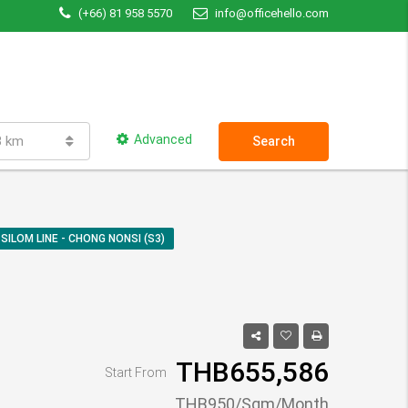
(+66) 81 958 5570
info@officehello.com
Advanced
3 km
Search
 SILOM LINE - CHONG NONSI (S3)
THB655,586
Start From
THB950/Sqm/Month