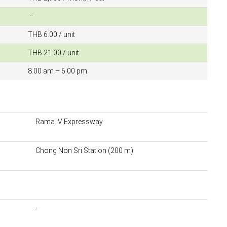
–
THB 6.00 / unit
THB 21.00 / unit
8.00 am – 6.00 pm
Rama IV Expressway
Chong Non Sri Station (200 m)
–