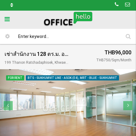
THB96,000
เช่าสำนักงาน 128 ตร.ม. อาคารคอลัมป์ ทาวเวอร์/ Column Tower
THB750/Sqm/Month
199 Thanon Ratchadaphisek, Khwaeng Khlong Toei, Khet Khlong Toei, Krung Thep Maha Nakhon 10110, Thailand
FOR RENT
BTS - SUKHUMVIT LINE - ASOK (E4), MRT - BLUE - SUKHUMVIT