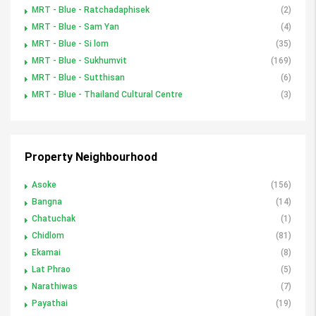
MRT - Blue - Ratchadaphisek
(2)
MRT - Blue - Sam Yan
(4)
MRT - Blue - Si lom
(35)
MRT - Blue - Sukhumvit
(169)
MRT - Blue - Sutthisan
(6)
MRT - Blue - Thailand Cultural Centre
(3)
Property Neighbourhood
Asoke
(156)
Bangna
(14)
Chatuchak
(1)
Chidlom
(81)
Ekamai
(8)
Lat Phrao
(5)
Narathiwas
(7)
Payathai
(19)