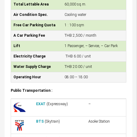
Total Lettable Area
60,000 sq.m.
Air Condition Spec.
Cooling water
Free Car Parking Quota
1 : 100 sqm
A Car Parking Fee
THB 2,500 / month
Lift
1 Passenger, – Service, – Car Park
Electricity Charge
THB 6.00 / unit
Water Supply Charge
THB 20.00 / unit
Operating Hour
08.00 – 18.00
Public Transportation :
EXAT
(Expressway)
–
BTS
(Skytrain)
Asoke Station