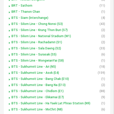
BRT - Sathorn
(11)
BRT - Thanon Chan
(1)
BTS - Siam (Interchange)
(4)
BTS - Silom Line - Chong Nonsi (S3)
(43)
BTS - Silom Line - Krung Thon Buri (S7)
(2)
BTS - Silom Line - National Stadium (W1)
(2)
BTS - Silom Line - Rachadamri (S1)
(2)
BTS - Silom Line - Sala Daeng (S2)
(33)
BTS - Silom Line - Surasak (S5)
(6)
BTS - Silom Line - WongwianYai (S8)
(1)
BTS - Sukhumvit Line - Ari (N5)
(18)
BTS - Sukhumvit Line - Asok (E4)
(159)
BTS - Sukhumvit Line - Bang Chak (E10)
(1)
BTS - Sukhumvit Line - Bang Na (E13)
(2)
BTS - Sukhumvit Line - Chidlom (E1)
(88)
BTS - Sukhumvit Line - Ekkamai (E7)
(9)
BTS - Sukhumvit Line - Ha Yaek Lat Phrao Station (N9)
(1)
BTS - Sukhumvit Line - MoChit (N8)
(6)