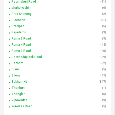
Petchaburi Road
(31)
phaholyothin
(6)
Phra Khanong
(2)
Ploenchit
(81)
Pradipat
(5)
Rajadamri
(3)
Rama 3 Road
(3)
Rama 4 Road
(14)
Rama 9 Road
(10)
Ratchadapisek Road
(19)
Sathorn
(52)
Siam
(5)
Silom
(47)
Sukhumvit
(147)
Thonburi
(1)
Thonglor
(5)
Vipawadee
(9)
Wireless Road
(5)