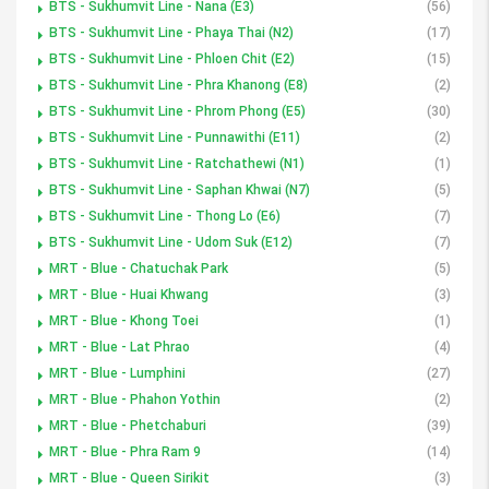
BTS - Sukhumvit Line - Nana (E3)
(56)
BTS - Sukhumvit Line - Phaya Thai (N2)
(17)
BTS - Sukhumvit Line - Phloen Chit (E2)
(15)
BTS - Sukhumvit Line - Phra Khanong (E8)
(2)
BTS - Sukhumvit Line - Phrom Phong (E5)
(30)
BTS - Sukhumvit Line - Punnawithi (E11)
(2)
BTS - Sukhumvit Line - Ratchathewi (N1)
(1)
BTS - Sukhumvit Line - Saphan Khwai (N7)
(5)
BTS - Sukhumvit Line - Thong Lo (E6)
(7)
BTS - Sukhumvit Line - Udom Suk (E12)
(7)
MRT - Blue - Chatuchak Park
(5)
MRT - Blue - Huai Khwang
(3)
MRT - Blue - Khong Toei
(1)
MRT - Blue - Lat Phrao
(4)
MRT - Blue - Lumphini
(27)
MRT - Blue - Phahon Yothin
(2)
MRT - Blue - Phetchaburi
(39)
MRT - Blue - Phra Ram 9
(14)
MRT - Blue - Queen Sirikit
(3)