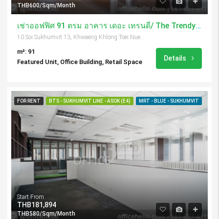
THB600/Sqm/Month
เช่าออฟฟิศ 91 ตรม อาคาร เดอะ เทรนดี้/ The Trendy Building
10 Soi Sukhumvit 13, Khwaeng Khlong Toei Nuea, Khet Watthana, Krung Thep Maha Nakhon 10110, Thailand
m²: 91
Details
Featured Unit, Office Building, Retail Space
FOR RENT
BTS - SUKHUMVIT LINE - ASOK (E4)
MRT - BLUE - SUKHUMVIT
Start From
THB181,894
THB580/Sqm/Month