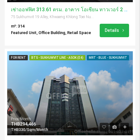
เช่าออฟฟิศ 313.61 ตรม. อาคาร โอเชี่ยน ทาวเวอร์ 2 / Ocean Tower 2
75 Sukhumvit 19 Alley, Khwaeng Khlong Toei Nuea, Khet Watthana, Krung Thep Maha Nakhon 10110, Thailand
m²: 314
Details
Featured Unit, Office Building, Retail Space
FOR RENT
BTS - SUKHUMVIT LINE - ASOK (E4)
MRT - BLUE - SUKHUMVIT
Price/Month
THB294,466
THB330/Sqm/Month