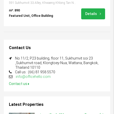
591 Sukhumvit 33 Alley, Khwaeng Khlong Tan Nuea, Khet Watthana, Krung Thep Maha Nakhon 10110, Thailand
m²: 890
Details
Featured Unit, Office Building
Contact Us
No.11/2, P23 building, floor 11, Sukhumvit soi 23
,Sukhumvit road, Klongtoey-Nua, Wattana, Bangkok,
Thailand 10110
Call us : (66) 81 958 5570
info@officehello.com
Contact us
Latest Properties