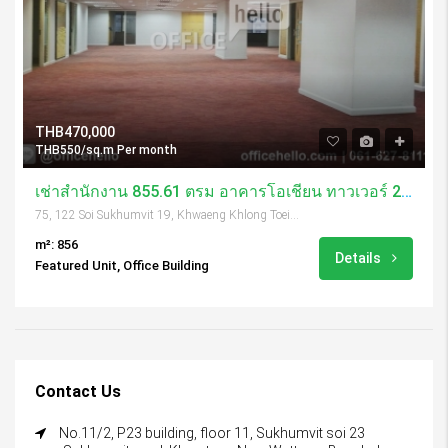
THB470,000
THB550/sq.m Per month
เช่าสำนักงาน 855.61 ตรม อาคารโอเชี่ยน ทาวเวอร์ 2 / Ocean Tower 2
75, 122 Soi Sukhumvit 19, Khwaeng Khlong Toei Nuea, Khet Watthana, Krung Thep Maha Nakhon 10110, Thailand
m²: 856
Details
Featured Unit, Office Building
Contact Us
No.11/2, P23 building, floor 11, Sukhumvit soi 23