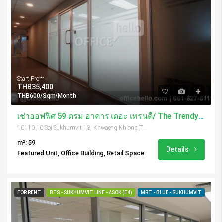
Start From
THB35,400
THB600/Sqm/Month
เช่าออฟฟิศ 59 ตรม อาคาร เดอะ เทรนดี้/ The Trendy Building
10110 10 Soi Sukhumvit 13, Khwaeng Khlong Toei Nuea, Khet Watthana, Krung Thep Maha Nakhon 10110, Thailand
m²: 59
Details
Featured Unit, Office Building, Retail Space
FOR RENT
BTS - SUKHUMVIT LINE - ASOK (E4)
MRT - BLUE - SUKHUMVIT