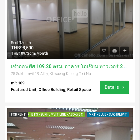
Rent/Month
THB98,500
THB109/Sqm/Month
เช่าออฟฟิศ 109.20 ตรม. อาคาร โอเชี่ยน ทาวเวอร์ 2 / Ocean Tower 2
75 Sukhumvit 19 Alley, Khwaeng Khlong Toei Nuea, Khet Watthana, Krung Thep Maha Nakhon 10110, Thailand
m²: 109
Details
Featured Unit, Office Building, Retail Space
FOR RENT
FEATURED
BTS - SUKHUMVIT LINE - ASOK (E4)
MRT - BLUE - SUKHUMVIT