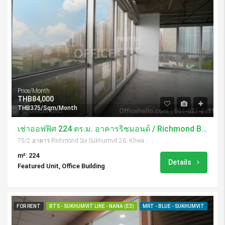
Price/Month
THB84,000
THB375/Sqm/Month
เช่าออฟฟิศ 224 ตร.ม. อาคารริชมอนด์ / Richmond Building
75/2 อาคาร Richmond Soi Sukhumvit 26, Khwaeng Khlong Tan, Khet Khlong Toei, Krung Thep Maha Nakhon 10110, Thailand
m²: 224
Details
Featured Unit, Office Building
FOR RENT
BTS - SUKHUMVIT LINE - NANA (E3)
MRT - BLUE - SUKHUMVIT