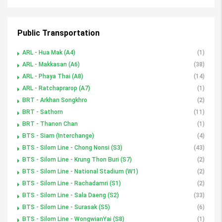
Public Transportation
ARL - Hua Mak (A4)
(1)
ARL - Makkasan (A6)
(38)
ARL - Phaya Thai (A8)
(14)
ARL - Ratchaprarop (A7)
(1)
BRT - Arkhan Songkhro
(2)
BRT - Sathorn
(11)
BRT - Thanon Chan
(1)
BTS - Siam (Interchange)
(4)
BTS - Silom Line - Chong Nonsi (S3)
(43)
BTS - Silom Line - Krung Thon Buri (S7)
(2)
BTS - Silom Line - National Stadium (W1)
(2)
BTS - Silom Line - Rachadamri (S1)
(2)
BTS - Silom Line - Sala Daeng (S2)
(33)
BTS - Silom Line - Surasak (S5)
(6)
BTS - Silom Line - WongwianYai (S8)
(1)