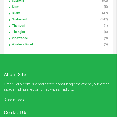
Sathorn
(52)
Siam
(5)
Silom
(47)
Sukhumvit
(147)
Thonburi
(1)
Thonglor
(5)
Vipawadee
(9)
Wireless Road
(5)
About Site
OfficeHello.com is a real estate consulting firm where your office
space finding are combined with simplicity.
Read more
Contact Us