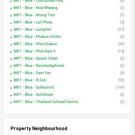
MRT - Blue - Chatuchak Park
(5)
MRT - Blue - Huai Khwang
(3)
MRT - Blue - Khong Toei
(1)
MRT - Blue - Lat Phrao
(4)
MRT - Blue - Lumphini
(27)
MRT - Blue - Phahon Yothin
(2)
MRT - Blue - Phetchaburi
(39)
MRT - Blue - Phra Ram 9
(14)
MRT - Blue - Queen Sirikit
(3)
MRT - Blue - Ratchadaphisek
(2)
MRT - Blue - Sam Yan
(4)
MRT - Blue - Si lom
(35)
MRT - Blue - Sukhumvit
(169)
MRT - Blue - Sutthisan
(6)
MRT - Blue - Thailand Cultural Centre
(3)
Property Neighbourhood