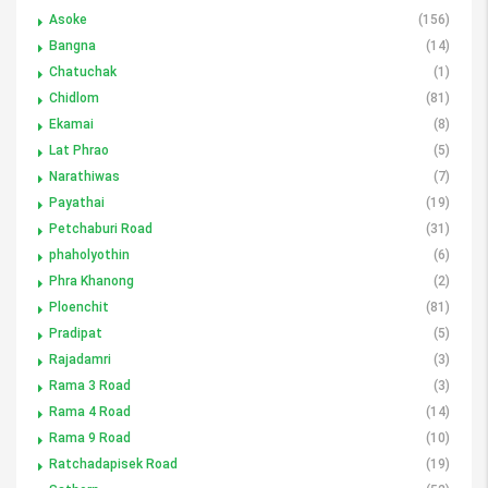
Asoke
(156)
Bangna
(14)
Chatuchak
(1)
Chidlom
(81)
Ekamai
(8)
Lat Phrao
(5)
Narathiwas
(7)
Payathai
(19)
Petchaburi Road
(31)
phaholyothin
(6)
Phra Khanong
(2)
Ploenchit
(81)
Pradipat
(5)
Rajadamri
(3)
Rama 3 Road
(3)
Rama 4 Road
(14)
Rama 9 Road
(10)
Ratchadapisek Road
(19)