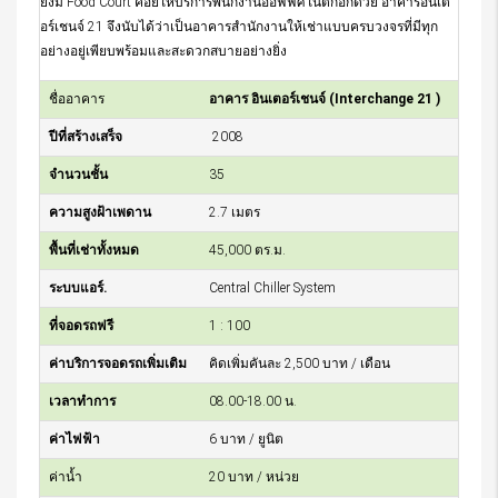
ยังมี Food Court คอยให้บริการพนักงานออฟฟิศในตึกอีกด้วย อาคารอินเต
อร์เชนจ์ 21 จึงนับได้ว่าเป็นอาคารสำนักงานให้เช่าแบบครบวงจรที่มีทุก
อย่างอยู่เพียบพร้อมและสะดวกสบายอย่างยิ่ง
ชื่ออาคาร
อาคาร อินเตอร์เชนจ์ (Interchange 21 )
ปีที่สร้างเสร็จ
2008
จำนวนชั้น
35
ความสูงฝ้าเพดาน
2.7 เมตร
พื้นที่เช่าทั้งหมด
45,000 ตร.ม.
ระบบแอร์.
Central Chiller System
ที่จอดรถฟรี
1 : 100
ค่าบริการจอดรถเพิ่มเติม
คิดเพิ่มคันละ 2,500 บาท / เดือน
เวลาทำการ
08.00-18.00 น.
ค่าไฟฟ้า
6 บาท / ยูนิต
ค่าน้ำ
20 บาท / หน่วย