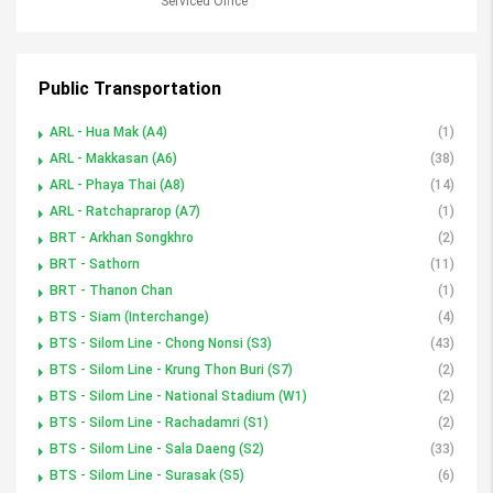
Serviced Office
Public Transportation
ARL - Hua Mak (A4)
(1)
ARL - Makkasan (A6)
(38)
ARL - Phaya Thai (A8)
(14)
ARL - Ratchaprarop (A7)
(1)
BRT - Arkhan Songkhro
(2)
BRT - Sathorn
(11)
BRT - Thanon Chan
(1)
BTS - Siam (Interchange)
(4)
BTS - Silom Line - Chong Nonsi (S3)
(43)
BTS - Silom Line - Krung Thon Buri (S7)
(2)
BTS - Silom Line - National Stadium (W1)
(2)
BTS - Silom Line - Rachadamri (S1)
(2)
BTS - Silom Line - Sala Daeng (S2)
(33)
BTS - Silom Line - Surasak (S5)
(6)