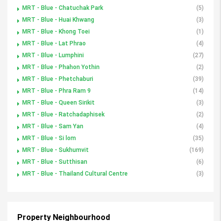
MRT - Blue - Chatuchak Park
(5)
MRT - Blue - Huai Khwang
(3)
MRT - Blue - Khong Toei
(1)
MRT - Blue - Lat Phrao
(4)
MRT - Blue - Lumphini
(27)
MRT - Blue - Phahon Yothin
(2)
MRT - Blue - Phetchaburi
(39)
MRT - Blue - Phra Ram 9
(14)
MRT - Blue - Queen Sirikit
(3)
MRT - Blue - Ratchadaphisek
(2)
MRT - Blue - Sam Yan
(4)
MRT - Blue - Si lom
(35)
MRT - Blue - Sukhumvit
(169)
MRT - Blue - Sutthisan
(6)
MRT - Blue - Thailand Cultural Centre
(3)
Property Neighbourhood