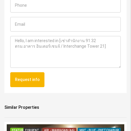
Request info
Similar Properties
FEATURED
FOR RENT
ARL - MAKKASAN (A6)
MRT - BLUE - PHETCHABURI