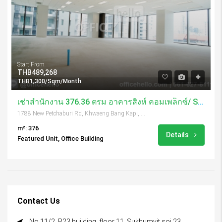
Start From
THB489,268
THB1,300/Sqm/Month
เช่าสำนักงาน 376.36 ตรม อาคารสิงห์ คอมเพล็กซ์/ Singha Complex
1788 New Petchaburi Rd, Khwaeng Bang Kapi, Khet Huai Khwang, Krung Thep Maha Nakhon 10310, Thailand
m²: 376
Details
Featured Unit, Office Building
Contact Us
No.11/2, P23 building, floor 11, Sukhumvit soi 23