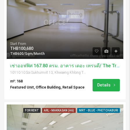
Start From
THB100,680
THB600/Sqm/Month
เช่าออฟฟิศ 167.80 ตรม. อาคาร เดอะ เทรนดี้/ The Trendy Building
10110 10 Soi Sukhumvit 13, Khwaeng Khlong Toei Nuea, Khet Watthana, Krung Thep Maha Nakhon 10110, Thailand
m²: 168
Details
Featured Unit, Office Building, Retail Space
FOR RENT
ARL - MAKKASAN (A6)
MRT - BLUE - PHETCHABURI