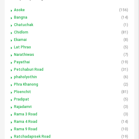
Asoke
(156)
Bangna
(14)
Chatuchak
(1)
Chidlom
(81)
Ekamai
(8)
Lat Phrao
(5)
Narathiwas
(7)
Payathai
(19)
Petchaburi Road
(31)
phaholyothin
(6)
Phra Khanong
(2)
Ploenchit
(81)
Pradipat
(5)
Rajadamri
(3)
Rama 3 Road
(3)
Rama 4 Road
(14)
Rama 9 Road
(10)
Ratchadapisek Road
(19)