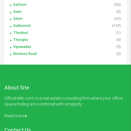
Sathorn
(52)
Siam
(5)
Silom
(47)
Sukhumvit
(147)
Thonburi
(1)
Thonglor
(5)
Vipawadee
(9)
Wireless Road
(5)
About Site
OfficeHello.com is a real estate consulting firm where your office
space finding are combined with simplicity.
Read more
Contact Us