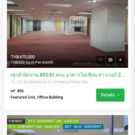
THB470,000
THB550/sq.m Per month
เช่าสำนักงาน 855.61 ตรม อาคารโอเชี่ยน ทาวเวอร์ 2 / Ocean Tower 2
75, 122 Soi Sukhumvit 19, Khwaeng Khlong Toei Nuea, Khet Watthana, Krung Thep Maha Nakhon 10110, Thailand
m²: 856
Details
Featured Unit, Office Building
FOR RENT
BTS - SUKHUMVIT LINE - ASOK (E4)
BTS - SUKHUMVIT LINE - NANA (E3)
MRT - BLUE - SUKHUMVIT