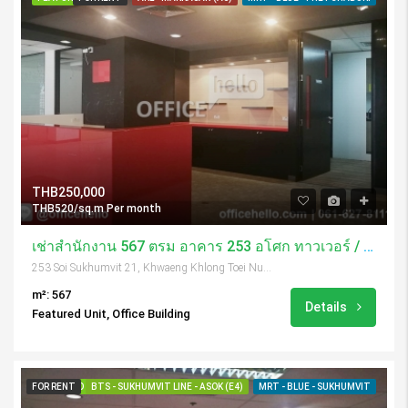
THB250,000
THB520/sq.m Per month
เช่าสำนักงาน 567 ตรม อาคาร 253 อโศก ทาวเวอร์ / 253 Asoke Tower
253 Soi Sukhumvit 21, Khwaeng Khlong Toei Nuea, Khet Watthana, Krung Thep Maha Nakhon 10110, Thailand
m²: 567
Details
Featured Unit, Office Building
FOR RENT
FEATURED
BTS - SUKHUMVIT LINE - ASOK (E4)
MRT - BLUE - SUKHUMVIT