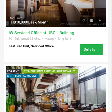
Start From
THB10,000/Desk/Month
IW Serviced Office at UBC II Building
591 Sukhumvit 33 Alley, Khwaeng Khlong Tan Nuea, Khet Watthana, Krung Thep Maha Nakhon 10110, Thailand
Featured Unit, Serviced Office
Details
FOR RENT
BTS - SUKHUMVIT LINE - PHROM PHONG (E5)
MRT - BLUE - SUKHUMVIT