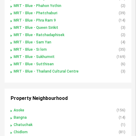
MRT - Blue - Phahon Yothin
(2)
MRT - Blue - Phetchaburi
(39)
MRT - Blue - Phra Ram 9
(14)
MRT - Blue - Queen Sirikit
(3)
MRT - Blue - Ratchadaphisek
(2)
MRT - Blue - Sam Yan
(4)
MRT - Blue - Si lom
(35)
MRT - Blue - Sukhumvit
(169)
MRT - Blue - Sutthisan
(6)
MRT - Blue - Thailand Cultural Centre
(3)
Property Neighbourhood
Asoke
(156)
Bangna
(14)
Chatuchak
(1)
Chidlom
(81)