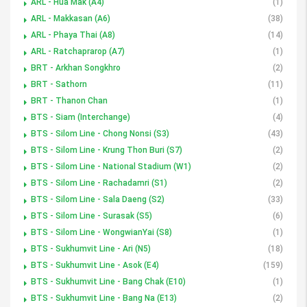
ARL - Hua Mak (A4)
(1)
ARL - Makkasan (A6)
(38)
ARL - Phaya Thai (A8)
(14)
ARL - Ratchaprarop (A7)
(1)
BRT - Arkhan Songkhro
(2)
BRT - Sathorn
(11)
BRT - Thanon Chan
(1)
BTS - Siam (Interchange)
(4)
BTS - Silom Line - Chong Nonsi (S3)
(43)
BTS - Silom Line - Krung Thon Buri (S7)
(2)
BTS - Silom Line - National Stadium (W1)
(2)
BTS - Silom Line - Rachadamri (S1)
(2)
BTS - Silom Line - Sala Daeng (S2)
(33)
BTS - Silom Line - Surasak (S5)
(6)
BTS - Silom Line - WongwianYai (S8)
(1)
BTS - Sukhumvit Line - Ari (N5)
(18)
BTS - Sukhumvit Line - Asok (E4)
(159)
BTS - Sukhumvit Line - Bang Chak (E10)
(1)
BTS - Sukhumvit Line - Bang Na (E13)
(2)