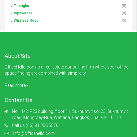
Thonglor
(5)
Vipawadee
(9)
Wireless Road
(5)
About Site
OfficeHello.com is a real estate consulting firm where your office
space finding are combined with simplicity.
Read more
Contact Us
No.11/2, P23 building, floor 11, Sukhumvit soi 23 ,Sukhumvit
road, Klongtoey-Nua, Wattana, Bangkok, Thailand 10110
Call us (66) 81 958 5570
info@officehello.com