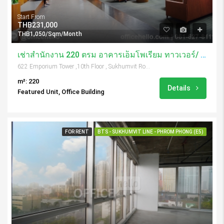
Start From
THB231,000
THB1,050/Sqm/Month
เช่าสำนักงาน 220 ตรม อาคารเอ็มโพเรียม ทาวเวอร์/ Emporium Tower
622 Emporium Tower ,10th Floor , Sukhumvit Road, Soi 24, Klongtoey, Bangkok, 10110, Thailand
m²: 220
Details
Featured Unit, Office Building
FOR RENT
BTS - SUKHUMVIT LINE - PHROM PHONG (E5)