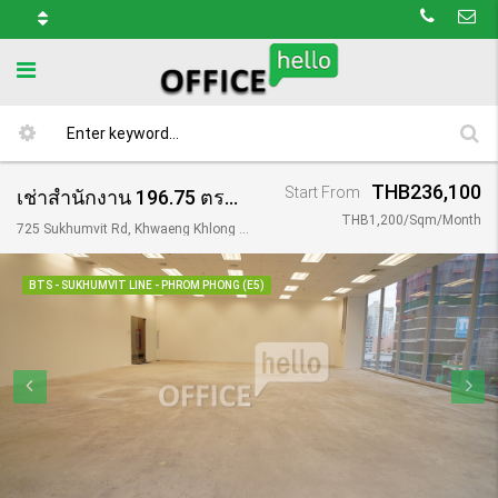
THB236,100
Start From
เช่าสำนักงาน 196.75 ตรม. อาคาร เมโทรโพลิส / Metropolis Tower
THB1,200/Sqm/Month
725 Sukhumvit Rd, Khwaeng Khlong Tan Nuea, Khet Watthana, Krung Thep Maha Nakhon 10110, Thailand
BTS - SUKHUMVIT LINE - PHROM PHONG (E5)