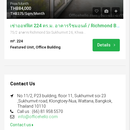
Price/Month
THB84,000
THB375/Sqm/Month
เช่าออฟฟิศ 224 ตร.ม. อาคารริชมอนด์ / Richmond Building
75/2 อาคาร Richmond Soi Sukhumvit 26, Khwaeng Khlong Tan, Khet Khlong Toei, Krung Thep Maha Nakhon 10110, Thailand
m²: 224
Details
Featured Unit, Office Building
Contact Us
No.11/2, P23 building, floor 11, Sukhumvit soi 23
,Sukhumvit road, Klongtoey-Nua, Wattana, Bangkok,
Thailand 10110
Call us : (66) 81 958 5570
info@officehello.com
Contact us