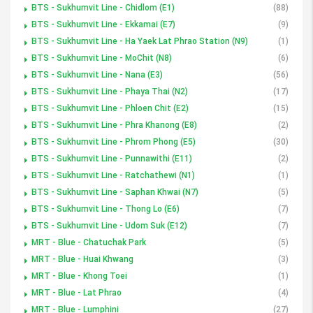
BTS - Sukhumvit Line - Chidlom (E1)
(88)
BTS - Sukhumvit Line - Ekkamai (E7)
(9)
BTS - Sukhumvit Line - Ha Yaek Lat Phrao Station (N9)
(1)
BTS - Sukhumvit Line - MoChit (N8)
(6)
BTS - Sukhumvit Line - Nana (E3)
(56)
BTS - Sukhumvit Line - Phaya Thai (N2)
(17)
BTS - Sukhumvit Line - Phloen Chit (E2)
(15)
BTS - Sukhumvit Line - Phra Khanong (E8)
(2)
BTS - Sukhumvit Line - Phrom Phong (E5)
(30)
BTS - Sukhumvit Line - Punnawithi (E11)
(2)
BTS - Sukhumvit Line - Ratchathewi (N1)
(1)
BTS - Sukhumvit Line - Saphan Khwai (N7)
(5)
BTS - Sukhumvit Line - Thong Lo (E6)
(7)
BTS - Sukhumvit Line - Udom Suk (E12)
(7)
MRT - Blue - Chatuchak Park
(5)
MRT - Blue - Huai Khwang
(3)
MRT - Blue - Khong Toei
(1)
MRT - Blue - Lat Phrao
(4)
MRT - Blue - Lumphini
(27)