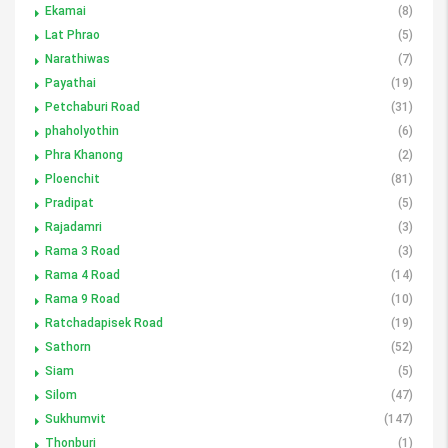
Ekamai
(8)
Lat Phrao
(5)
Narathiwas
(7)
Payathai
(19)
Petchaburi Road
(31)
phaholyothin
(6)
Phra Khanong
(2)
Ploenchit
(81)
Pradipat
(5)
Rajadamri
(3)
Rama 3 Road
(3)
Rama 4 Road
(14)
Rama 9 Road
(10)
Ratchadapisek Road
(19)
Sathorn
(52)
Siam
(5)
Silom
(47)
Sukhumvit
(147)
Thonburi
(1)