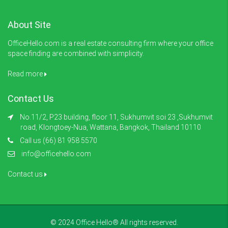
About Site
OfficeHello.com is a real estate consulting firm where your office
space finding are combined with simplicity.
Read more
Contact Us
No.11/2, P23 building, floor 11, Sukhumvit soi 23 ,Sukhumvit
road, Klongtoey-Nua, Wattana, Bangkok, Thailand 10110
Call us (66) 81 958 5570
info@officehello.com
Contact us
© 2024 Office Hello® All rights reserved.