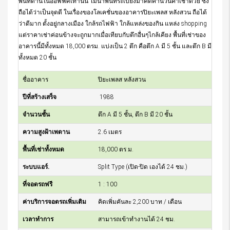
พื้นที่ด้านในออฟฟิศเท่านั้น ไม่นำพื้นที่ระเบียงมาคิดคำนวนค่าเช่าด้วย ซึ่ง
ถือได้ว่าเป็นจุดดี ในเรื่องของโลเคชั่นของอาคารปิยะเพลส หลังสวน ถือได้
ว่าดีมาก ตั้งอยู่กลางเมือง ใกล้รถไฟฟ้า ใกล้แหล่งของกิน แหล่ง shopping
แต่ราคาเช่าค่อนข้างจะถูกมากเมื่อเทียบกับตึกอื่นๆไกล้เคียง พื้นที่เช่าของ
อาคารนี้มีทั้งหมด 18,000 ตรม. แบ่งเป็น 2 ตึก คือตึก A มี 5 ชั้น และตึก B มี
ทั้งหมด 20 ชั้น
ชื่ออาคาร
ปิยะเพลส หลังสวน
ปีที่สร้างเสร็จ
1988
จำนวนชั้น
ตึก A มี 5 ชั้น, ตึก B มี 20 ชั้น
ความสูงฝ้าเพดาน
2.6 เมตร
พื้นที่เช่าทั้งหมด
18,000 ตร.ม.
ระบบแอร์.
Split Type (เปิด-ปิด เองได้ 24 ชม.)
ที่จอดรถฟรี
1 : 100
ค่าบริการจอดรถเพิ่มเติม
คิดเพิ่มคันละ 2,200 บาท / เดือน
เวลาทำการ
สามารถเข้าทำงานได้ 24 ชม.