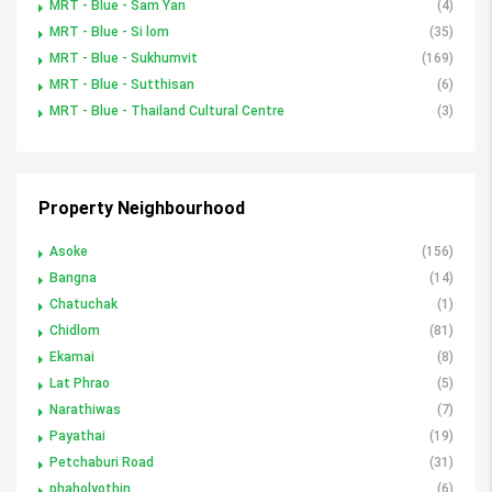
MRT - Blue - Sam Yan
(4)
MRT - Blue - Si lom
(35)
MRT - Blue - Sukhumvit
(169)
MRT - Blue - Sutthisan
(6)
MRT - Blue - Thailand Cultural Centre
(3)
Property Neighbourhood
Asoke
(156)
Bangna
(14)
Chatuchak
(1)
Chidlom
(81)
Ekamai
(8)
Lat Phrao
(5)
Narathiwas
(7)
Payathai
(19)
Petchaburi Road
(31)
phaholyothin
(6)