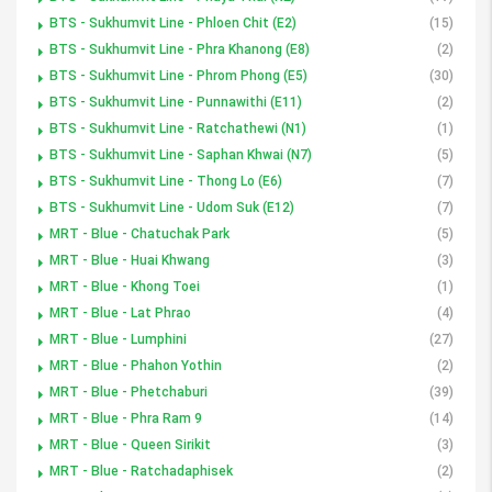
BTS - Sukhumvit Line - Phloen Chit (E2)
(15)
BTS - Sukhumvit Line - Phra Khanong (E8)
(2)
BTS - Sukhumvit Line - Phrom Phong (E5)
(30)
BTS - Sukhumvit Line - Punnawithi (E11)
(2)
BTS - Sukhumvit Line - Ratchathewi (N1)
(1)
BTS - Sukhumvit Line - Saphan Khwai (N7)
(5)
BTS - Sukhumvit Line - Thong Lo (E6)
(7)
BTS - Sukhumvit Line - Udom Suk (E12)
(7)
MRT - Blue - Chatuchak Park
(5)
MRT - Blue - Huai Khwang
(3)
MRT - Blue - Khong Toei
(1)
MRT - Blue - Lat Phrao
(4)
MRT - Blue - Lumphini
(27)
MRT - Blue - Phahon Yothin
(2)
MRT - Blue - Phetchaburi
(39)
MRT - Blue - Phra Ram 9
(14)
MRT - Blue - Queen Sirikit
(3)
MRT - Blue - Ratchadaphisek
(2)