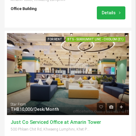
Office Building
Details
FOR RENT
BTS - SUKHUMVIT LINE - CHIDLOM (E1)
Star From
THB10,000/Desk/Month
Just Co Serviced Office at Amarin Tower
500 Phloen Chit Rd, Khwaeng Lumphini, Khet Pathum Wan, Krung Thep Maha Nakhon 10330, Thailand