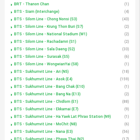
BRT - Thanon Chan
(1)
BTS - Siam (Interchange)
(4)
BTS - Silom Line - Chong Nonsi (S3)
(43)
BTS - Silom Line - Krung Thon Buri (S7)
(2)
BTS - Silom Line - National Stadium (W1)
(2)
BTS - Silom Line - Rachadamri (S1)
(2)
BTS - Silom Line - Sala Daeng (S2)
(33)
BTS - Silom Line - Surasak (S5)
(6)
BTS - Silom Line - WongwianYai (S8)
(1)
BTS - Sukhumvit Line - Ari (N5)
(18)
BTS - Sukhumvit Line - Asok (E4)
(159)
BTS - Sukhumvit Line - Bang Chak (E10)
(1)
BTS - Sukhumvit Line - Bang Na (E13)
(2)
BTS - Sukhumvit Line - Chidlom (E1)
(88)
BTS - Sukhumvit Line - Ekkamai (E7)
(9)
BTS - Sukhumvit Line - Ha Yaek Lat Phrao Station (N9)
(1)
BTS - Sukhumvit Line - MoChit (N8)
(6)
BTS - Sukhumvit Line - Nana (E3)
(56)
BTS - Sukhumvit Line - Phaya Thai (N2)
(17)