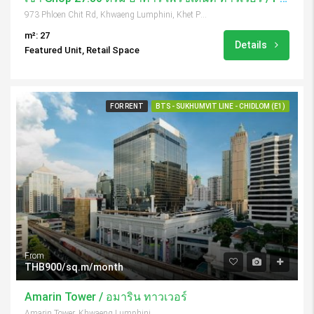
973 Phloen Chit Rd, Khwaeng Lumphini, Khet Pathum Wan, Krung Thep Maha Nakhon 10330, Thailand
m²: 27
Details
Featured Unit, Retail Space
FOR RENT
BTS - SUKHUMVIT LINE - CHIDLOM (E1)
From
THB900/sq.m/month
Amarin Tower / อมาริน ทาวเวอร์
Amarin Tower, Khwaeng Lumphini