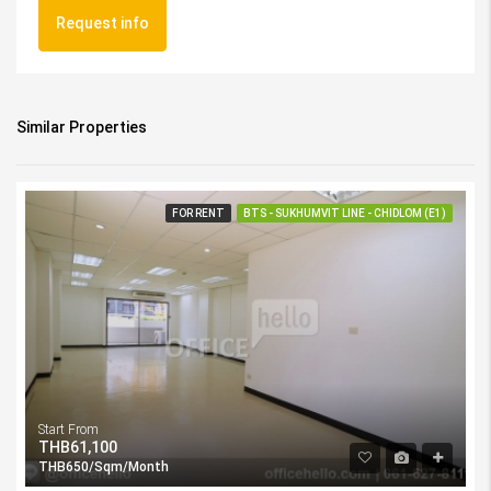
Request info
Similar Properties
FOR RENT
BTS - SUKHUMVIT LINE - CHIDLOM (E1)
Start From
THB61,100
THB650/Sqm/Month