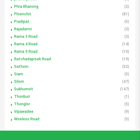
Phra Khanong
(2)
Ploenchit
(81)
Pradipat
(5)
Rajadamri
(3)
Rama 3 Road
(3)
Rama 4 Road
(14)
Rama 9 Road
(10)
Ratchadapisek Road
(19)
Sathorn
(52)
Siam
(5)
Silom
(47)
Sukhumvit
(147)
Thonburi
(1)
Thonglor
(5)
Vipawadee
(9)
Wireless Road
(5)