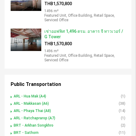
THB1,570,800
1496 m²
Featured Unit, Office Building, Retail Space,
Serviced Office
เช่าออฟฟิศ 1,496 ตรม. อาคาร จี ทาวเวอร์ /
G Tower
THB1,570,800
1496 m²
Featured Unit, Office Building, Retail Space,
Serviced Office
Public Transportation
ARL - Hua Mak (A4)
(1)
ARL - Makkasan (A6)
(38)
ARL - Phaya Thai (A8)
(14)
ARL - Ratchaprarop (A7)
(1)
BRT - Arkhan Songkhro
(2)
BRT - Sathorn
(11)