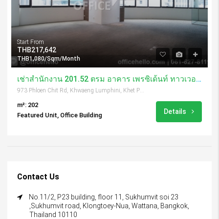
Start From
THB217,642
THB1,080/Sqm/Month
เช่าสำนักงาน 201.52 ตรม อาคาร เพรซิเด้นท์ ทาวเวอร์ / President Tower
973 Phloen Chit Rd, Khwaeng Lumphini, Khet Pathum Wan, Krung Thep Maha Nakhon 10330, Thailand
m²: 202
Details
Featured Unit, Office Building
Contact Us
No.11/2, P23 building, floor 11, Sukhumvit soi 23
,Sukhumvit road, Klongtoey-Nua, Wattana, Bangkok,
Thailand 10110