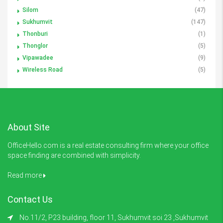
Silom
(47)
Sukhumvit
(147)
Thonburi
(1)
Thonglor
(5)
Vipawadee
(9)
Wireless Road
(5)
About Site
OfficeHello.com is a real estate consulting firm where your office
space finding are combined with simplicity.
Read more
Contact Us
No.11/2, P23 building, floor 11, Sukhumvit soi 23 ,Sukhumvit