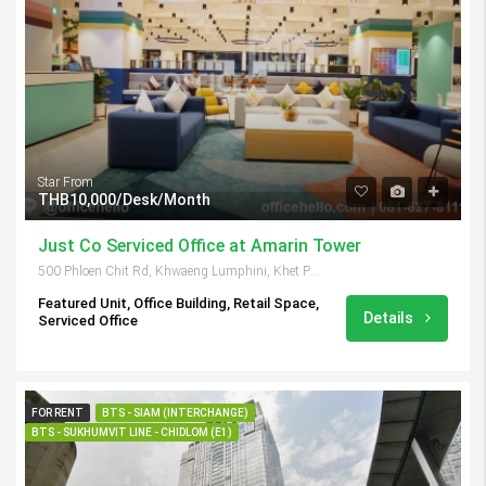
Star From
THB10,000/Desk/Month
Just Co Serviced Office at Amarin Tower
500 Phloen Chit Rd, Khwaeng Lumphini, Khet Pathum Wan, Krung Thep Maha Nakhon 10330, Thailand
Featured Unit, Office Building, Retail Space,
Details
Serviced Office
FOR RENT
BTS - SIAM (INTERCHANGE)
BTS - SUKHUMVIT LINE - CHIDLOM (E1)