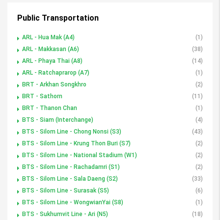
Public Transportation
ARL - Hua Mak (A4)
(1)
ARL - Makkasan (A6)
(38)
ARL - Phaya Thai (A8)
(14)
ARL - Ratchaprarop (A7)
(1)
BRT - Arkhan Songkhro
(2)
BRT - Sathorn
(11)
BRT - Thanon Chan
(1)
BTS - Siam (Interchange)
(4)
BTS - Silom Line - Chong Nonsi (S3)
(43)
BTS - Silom Line - Krung Thon Buri (S7)
(2)
BTS - Silom Line - National Stadium (W1)
(2)
BTS - Silom Line - Rachadamri (S1)
(2)
BTS - Silom Line - Sala Daeng (S2)
(33)
BTS - Silom Line - Surasak (S5)
(6)
BTS - Silom Line - WongwianYai (S8)
(1)
BTS - Sukhumvit Line - Ari (N5)
(18)