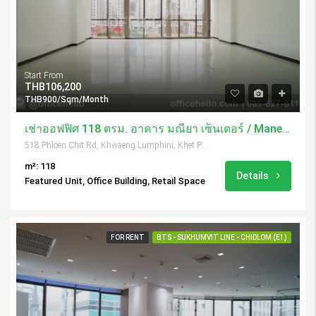
Start From
THB106,200
THB900/Sqm/Month
เช่าออฟฟิศ 118 ตรม. อาคาร มณียา เซ็นเตอร์ / Maneeya Center
518 Phloen Chit Rd, Khwaeng Lumphini, Khet Pathum Wan, Krung Thep Maha Nakhon 10330, Thailand
m²: 118
Details
Featured Unit, Office Building, Retail Space
FOR RENT
BTS - SUKHUMVIT LINE - CHIDLOM (E1)