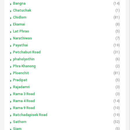
Bangna
(14)
Chatuchak
(1)
Chidlom
(81)
Ekamai
(8)
Lat Phrao
(5)
Narathiwas
(7)
Payathai
(19)
Petchaburi Road
(31)
phaholyothin
(6)
Phra Khanong
(2)
Ploenchit
(81)
Pradipat
(5)
Rajadamri
(3)
Rama 3 Road
(3)
Rama 4 Road
(14)
Rama 9 Road
(10)
Ratchadapisek Road
(19)
Sathorn
(52)
Siam
(5)