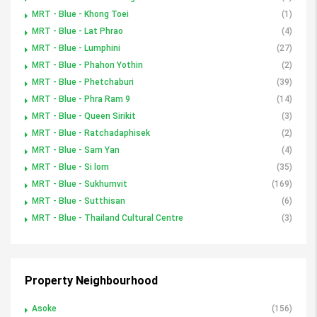
MRT - Blue - Khong Toei
(1)
MRT - Blue - Lat Phrao
(4)
MRT - Blue - Lumphini
(27)
MRT - Blue - Phahon Yothin
(2)
MRT - Blue - Phetchaburi
(39)
MRT - Blue - Phra Ram 9
(14)
MRT - Blue - Queen Sirikit
(3)
MRT - Blue - Ratchadaphisek
(2)
MRT - Blue - Sam Yan
(4)
MRT - Blue - Si lom
(35)
MRT - Blue - Sukhumvit
(169)
MRT - Blue - Sutthisan
(6)
MRT - Blue - Thailand Cultural Centre
(3)
Property Neighbourhood
Asoke
(156)