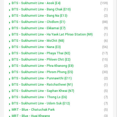
BTS - Sukhumvit Line - Asok (E4)
(159)
BTS - Sukhumvit Line - Bang Chak (E10)
(1)
BTS - Sukhumvit Line - Bang Na (E13)
(2)
BTS - Sukhumvit Line - Chidlom (E1)
(88)
BTS - Sukhumvit Line - Ekkamai (E7)
(9)
BTS - Sukhumvit Line - Ha Yaek Lat Phrao Station (N9)
(1)
BTS - Sukhumvit Line - MoChit (N8)
(6)
BTS - Sukhumvit Line - Nana (E3)
(56)
BTS - Sukhumvit Line - Phaya Thai (N2)
(17)
BTS - Sukhumvit Line - Phloen Chit (E2)
(15)
BTS - Sukhumvit Line - Phra Khanong (E8)
(2)
BTS - Sukhumvit Line - Phrom Phong (E5)
(30)
BTS - Sukhumvit Line - Punnawithi (E11)
(2)
BTS - Sukhumvit Line - Ratchathewi (N1)
(1)
BTS - Sukhumvit Line - Saphan Khwai (N7)
(5)
BTS - Sukhumvit Line - Thong Lo (E6)
(7)
BTS - Sukhumvit Line - Udom Suk (E12)
(7)
MRT - Blue - Chatuchak Park
(5)
MRT - Blue - Huai Khwang
(3)