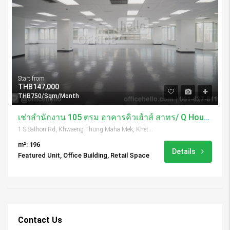
Start from
THB147,000
THB750/Sqm/Month
เช่าสำนักงาน 105 ตรม อาคารคิวเฮ้าส์ สาทร/ Q House Sathorn
1 S Sathon Rd, Khwaeng Thung Maha Mek, Khet Sathon, Krung Thep Maha Nakhon 10120, Thailand
m²: 196
Details
Featured Unit, Office Building, Retail Space
Contact Us