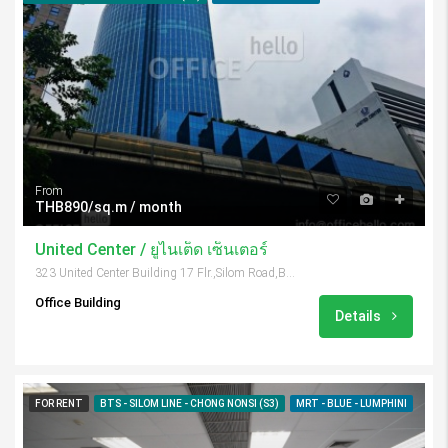
From
THB890/sq.m / month
United Center / ยูไนเต็ด เซ็นเตอร์
323 United Center Building 17 Flr.,Silom Road,Bangrak, Bangkok 10500, Thailand
Office Building
Details
FOR RENT
BTS - SILOM LINE - CHONG NONSI (S3)
MRT - BLUE - LUMPHINI