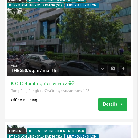
BTS - SILOM LINE - SALA DAENG (S2)
MRT - BLUE - SI LOM
From
THB350/sq.m / month
K.C.C Building / อาคาร เคซีซี
Bang Rak, Bangkok, จังหวัด กรุงเทพมหานคร 10500, Thailand
Office Building
Details
FOR RENT
BTS - SILOM LINE - CHONG NONSI (S3)
BTS - SILOM LINE - SALA DAENG (S2)
MRT - BLUE - SI LOM