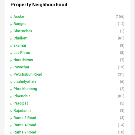
Property Neighbourhood
Asoke
(156)
Bangna
(14)
Chatuchak
(1)
Chidlom
(81)
Ekamai
(8)
Lat Phrao
(5)
Narathiwas
(7)
Payathai
(19)
Petchaburi Road
(31)
phaholyothin
(6)
Phra Khanong
(2)
Ploenchit
(81)
Pradipat
(5)
Rajadamri
(3)
Rama 3 Road
(3)
Rama 4 Road
(14)
Rama 9 Road
(10)