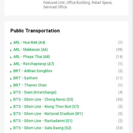
Featured Unit, Office Building, Retail Space,
Serviced Office
Public Transportation
ARL - Hua Mak (A4)
(1)
ARL - Makkasan (A6)
(38)
ARL - Phaya Thai (A8)
(14)
ARL - Ratchaprarop (A7)
(1)
BRT - Arkhan Songkhro
(2)
BRT - Sathorn
(11)
BRT - Thanon Chan
(1)
BTS - Siam (Interchange)
(4)
BTS - Silom Line - Chong Nonsi (S3)
(43)
BTS - Silom Line - Krung Thon Buri (S7)
(2)
BTS - Silom Line - National Stadium (W1)
(2)
BTS - Silom Line - Rachadamri (S1)
(2)
BTS - Silom Line - Sala Daeng (S2)
(33)