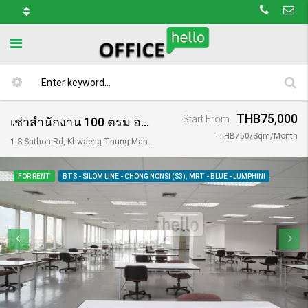
THB75,000
Start From
เช่าสำนักงาน 100 ตรม อาคารคิวเฮ้าส์ สาทร/ Q House Sathorn
THB750/Sqm/Month
1 S Sathon Rd, Khwaeng Thung Maha Mek, Khet Sathon, Krung Thep Maha Nakhon 10120, Thailand
FOR RENT
BTS - SILOM LINE - CHONG NONSI (S3), MRT - BLUE - LUMPHINI