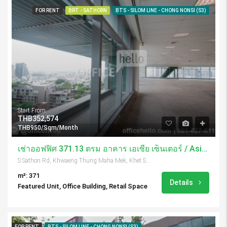
FOR RENT
BRT - SATHORN
BTS - SILOM LINE - CHONG NONSI (S3)
Start From
THB352,574
THB950/Sqm/Month
เช่าออฟฟิศ 371.13 ตรม อาคาร เอเซีย เซ็นเตอร์ / Asia Center
S Sathon Rd, Khwaeng Thung Maha Mek, Khet Sathon, Krung Thep Maha Nakhon 10120, Thailand
m²: 371
Details
Featured Unit, Office Building, Retail Space
FOR RENT
BTS - SILOM LINE - CHONG NONSI (S3)