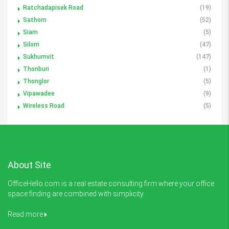
Ratchadapisek Road
(19)
Sathorn
(52)
Siam
(5)
Silom
(47)
Sukhumvit
(147)
Thonburi
(1)
Thonglor
(5)
Vipawadee
(9)
Wireless Road
(5)
About Site
OfficeHello.com is a real estate consulting firm where your office
space finding are combined with simplicity.
Read more