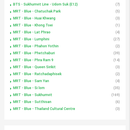
BTS - Sukhumvit Line - Udom Suk (E12)
(7)
MRT - Blue - Chatuchak Park
(5)
MRT - Blue - Huai Khwang
(3)
MRT - Blue - Khong Toei
(1)
MRT - Blue - Lat Phrao
(4)
MRT - Blue - Lumphini
(27)
MRT - Blue - Phahon Yothin
(2)
MRT - Blue - Phetchaburi
(39)
MRT - Blue - Phra Ram 9
(14)
MRT - Blue - Queen Sirikit
(3)
MRT - Blue - Ratchadaphisek
(2)
MRT - Blue - Sam Yan
(4)
MRT - Blue - Si lom
(35)
MRT - Blue - Sukhumvit
(169)
MRT - Blue - Sutthisan
(6)
MRT - Blue - Thailand Cultural Centre
(3)