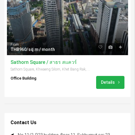
From
THB960/sq.m / month
Sathorn Square / สาธร สแควร์
Sathorn Square, Khwaeng Silom, Khet Bang Rak, Krung Thep Maha Nakhon 10500, Thailand
Office Building
Details
Contact Us
No.11/2, P23 building, floor 11, Sukhumvit soi 23