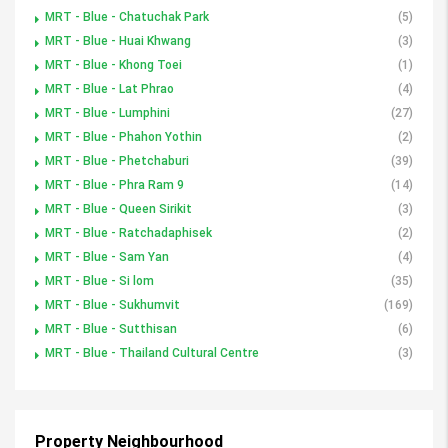
MRT - Blue - Chatuchak Park
(5)
MRT - Blue - Huai Khwang
(3)
MRT - Blue - Khong Toei
(1)
MRT - Blue - Lat Phrao
(4)
MRT - Blue - Lumphini
(27)
MRT - Blue - Phahon Yothin
(2)
MRT - Blue - Phetchaburi
(39)
MRT - Blue - Phra Ram 9
(14)
MRT - Blue - Queen Sirikit
(3)
MRT - Blue - Ratchadaphisek
(2)
MRT - Blue - Sam Yan
(4)
MRT - Blue - Si lom
(35)
MRT - Blue - Sukhumvit
(169)
MRT - Blue - Sutthisan
(6)
MRT - Blue - Thailand Cultural Centre
(3)
Property Neighbourhood