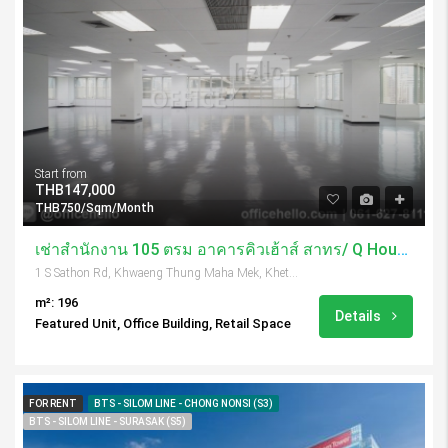
Start from
THB147,000
THB750/Sqm/Month
เช่าสำนักงาน 105 ตรม อาคารคิวเฮ้าส์ สาทร/ Q House Sathorn
1 S Sathon Rd, Khwaeng Thung Maha Mek, Khet Sathon, Krung Thep Maha Nakhon 10120, Thailand
m²: 196
Details
Featured Unit, Office Building, Retail Space
FOR RENT
BTS - SILOM LINE - CHONG NONSI (S3)
BTS - SILOM LINE - SURASAK (S5)