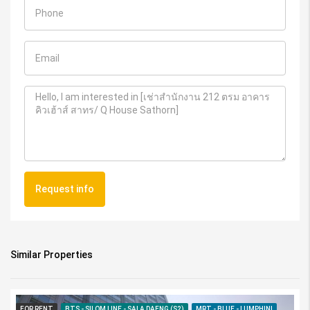
Request info
Similar Properties
FOR RENT
BTS - SILOM LINE - SALA DAENG (S2)
MRT - BLUE - LUMPHINI