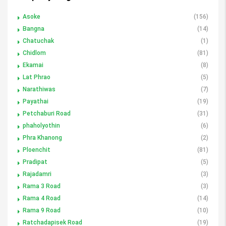
Asoke
(156)
Bangna
(14)
Chatuchak
(1)
Chidlom
(81)
Ekamai
(8)
Lat Phrao
(5)
Narathiwas
(7)
Payathai
(19)
Petchaburi Road
(31)
phaholyothin
(6)
Phra Khanong
(2)
Ploenchit
(81)
Pradipat
(5)
Rajadamri
(3)
Rama 3 Road
(3)
Rama 4 Road
(14)
Rama 9 Road
(10)
Ratchadapisek Road
(19)