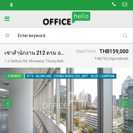
THB159,000
Start From
เช่าสำนักงาน 212 ตรม อาคารคิวเฮ้าส์ สาทร/ Q House Sathorn
THB750/Sqm/Month
1 S Sathon Rd, Khwaeng Thung Maha Mek, Khet Sathon, Krung Thep Maha Nakhon 10120, Thailand
FOR RENT
BTS - SILOM LINE - CHONG NONSI (S3), MRT - BLUE - LUMPHINI