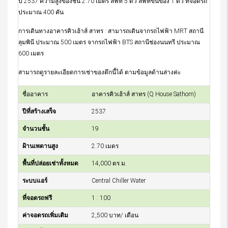
ปี 2537 ความสูงของชั้้น 2.70 เมตร ลิฟท์ 5 ตัว ลิฟท์ขนของ 1 ตัว ที่จอดรถ
ประมาณ 400 คัน
การเดินทางอาคารคิวเฮ้าส์ สาทร : สามารถเดินจากรถไฟฟ้า MRT สถานี
ลุมพินี ประมาณ 500 เมตร จากรถไฟฟ้า BTS สถานีช่องนนทรี ประมาณ
600 เมตร
สามารถดูรายละเอียดการเช่าของตึกนี้ได้ ตามข้อมูลด้านล่างค่ะ
ชื่ออาคาร
อาคารคิวเฮ้าส์ สาทร (Q House Sathorn)
ปีที่สร้างเสร็จ
2537
จำนวนชั้น
19
ฝ้านเพดานสูง
2.70 เมตร
พื้นที่ปล่อยเช่าทั้งหมด
14,000 ตร.ม.
ระบบแอร์
Central Chiller Water
ที่จอดรถฟรี
1 : 100
ค่าจอดรถเพิ่มเติม
2,500 บาท/ เดือน