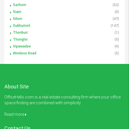
Sathorn
(52)
Siam
(5)
Silom
(47)
Sukhumvit
(147)
Thonburi
(1)
Thonglor
(5)
Vipawadee
(9)
Wireless Road
(5)
About Site
OfficeHello.com is a real estate consulting firm where your office
space finding are combined with simplicity.
Read more
Contact Us