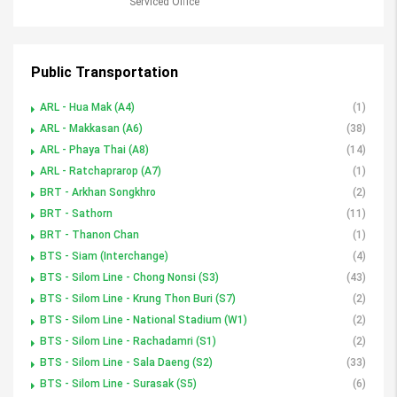
Serviced Office
Public Transportation
ARL - Hua Mak (A4)
(1)
ARL - Makkasan (A6)
(38)
ARL - Phaya Thai (A8)
(14)
ARL - Ratchaprarop (A7)
(1)
BRT - Arkhan Songkhro
(2)
BRT - Sathorn
(11)
BRT - Thanon Chan
(1)
BTS - Siam (Interchange)
(4)
BTS - Silom Line - Chong Nonsi (S3)
(43)
BTS - Silom Line - Krung Thon Buri (S7)
(2)
BTS - Silom Line - National Stadium (W1)
(2)
BTS - Silom Line - Rachadamri (S1)
(2)
BTS - Silom Line - Sala Daeng (S2)
(33)
BTS - Silom Line - Surasak (S5)
(6)