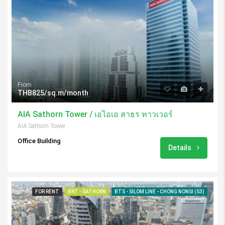
From
THB825/sq.m/month
AIA Sathorn Tower / เอไอเอ สาธร ทาวเวอร์
AIA Sathorn Tower
Office Building
Details
FOR RENT
BRT - SATHORN
BTS - SILOM LINE - CHONG NONSI (S3)