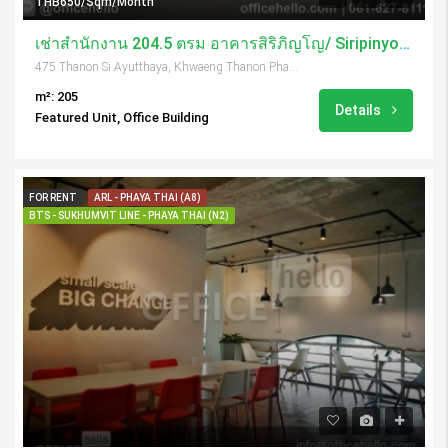
THB650/Sqm/Month
เช่าสำนักงาน 204.5 ตรม อาคารสิริภิญโญ/ Siripinyo Building
475 Thanon Si Ayutthaya, Khwaeng Thanon Phaya Thai, Khet Ratchathewi, Krung Thep Maha Nakhon 10400, Thailand
m²: 205
Details
Featured Unit, Office Building
FOR RENT
ARL - PHAYA THAI (A8)
BTS - SUKHUMVIT LINE - PHAYA THAI (N2)