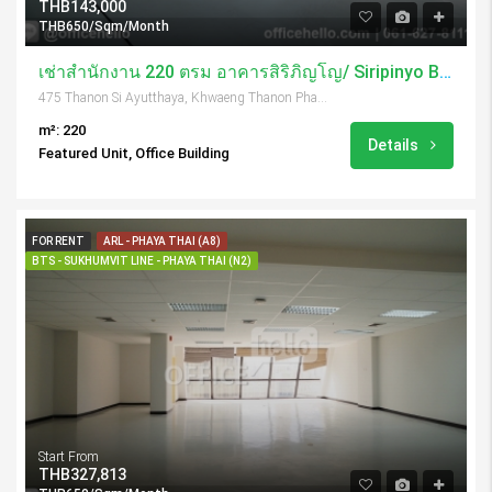
THB143,000
THB650/Sqm/Month
เช่าสำนักงาน 220 ตรม อาคารสิริภิญโญ/ Siripinyo Building
475 Thanon Si Ayutthaya, Khwaeng Thanon Phaya Thai, Khet Ratchathewi, Krung Thep Maha Nakhon 10400, Thailand
m²: 220
Details
Featured Unit, Office Building
FOR RENT
ARL - PHAYA THAI (A8)
BTS - SUKHUMVIT LINE - PHAYA THAI (N2)
Start From
THB327,813