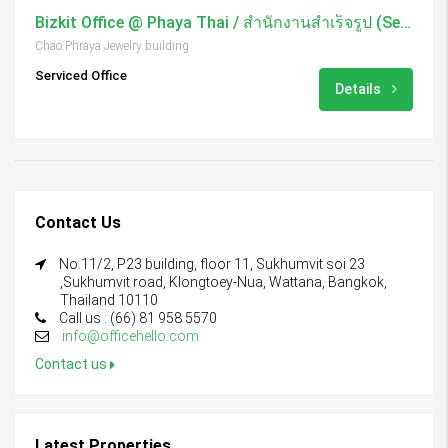
Bizkit Office @ Phaya Thai / สำนักงานสำเร็จรูป (Serviced Office)
Chao Phraya Jewelry building
Serviced Office
Details
Contact Us
No.11/2, P23 building, floor 11, Sukhumvit soi 23
,Sukhumvit road, Klongtoey-Nua, Wattana, Bangkok,
Thailand 10110
Call us : (66) 81 958 5570
info@officehello.com
Contact us
Latest Properties