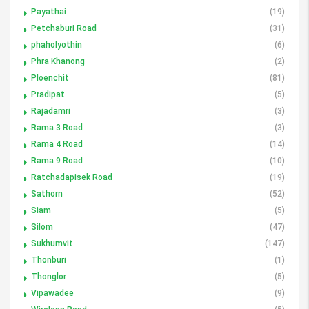
Payathai
(19)
Petchaburi Road
(31)
phaholyothin
(6)
Phra Khanong
(2)
Ploenchit
(81)
Pradipat
(5)
Rajadamri
(3)
Rama 3 Road
(3)
Rama 4 Road
(14)
Rama 9 Road
(10)
Ratchadapisek Road
(19)
Sathorn
(52)
Siam
(5)
Silom
(47)
Sukhumvit
(147)
Thonburi
(1)
Thonglor
(5)
Vipawadee
(9)