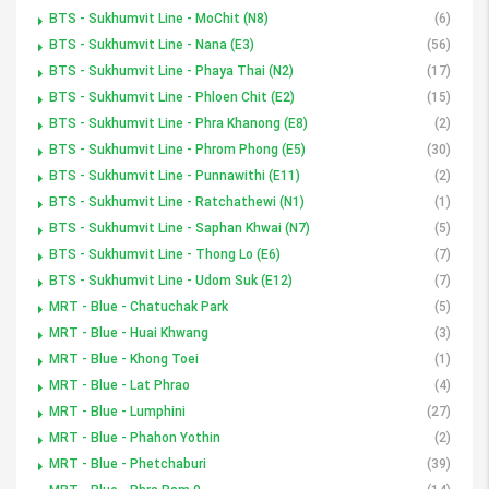
BTS - Sukhumvit Line - MoChit (N8)
(6)
BTS - Sukhumvit Line - Nana (E3)
(56)
BTS - Sukhumvit Line - Phaya Thai (N2)
(17)
BTS - Sukhumvit Line - Phloen Chit (E2)
(15)
BTS - Sukhumvit Line - Phra Khanong (E8)
(2)
BTS - Sukhumvit Line - Phrom Phong (E5)
(30)
BTS - Sukhumvit Line - Punnawithi (E11)
(2)
BTS - Sukhumvit Line - Ratchathewi (N1)
(1)
BTS - Sukhumvit Line - Saphan Khwai (N7)
(5)
BTS - Sukhumvit Line - Thong Lo (E6)
(7)
BTS - Sukhumvit Line - Udom Suk (E12)
(7)
MRT - Blue - Chatuchak Park
(5)
MRT - Blue - Huai Khwang
(3)
MRT - Blue - Khong Toei
(1)
MRT - Blue - Lat Phrao
(4)
MRT - Blue - Lumphini
(27)
MRT - Blue - Phahon Yothin
(2)
MRT - Blue - Phetchaburi
(39)