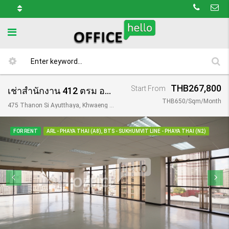
THB267,800
Start From
เช่าสำนักงาน 412 ตรม อาคารสิริภิญโญ/ Siripinyo Building
THB650/Sqm/Month
475 Thanon Si Ayutthaya, Khwaeng Thanon Phaya Thai, Khet Ratchathewi, Krung Thep Maha Nakhon 10400, Thailand
FOR RENT
ARL - PHAYA THAI (A8), BTS - SUKHUMVIT LINE - PHAYA THAI (N2)