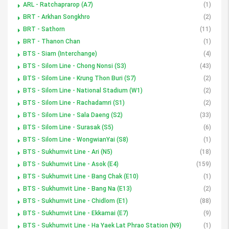
ARL - Ratchaprarop (A7)
(1)
BRT - Arkhan Songkhro
(2)
BRT - Sathorn
(11)
BRT - Thanon Chan
(1)
BTS - Siam (Interchange)
(4)
BTS - Silom Line - Chong Nonsi (S3)
(43)
BTS - Silom Line - Krung Thon Buri (S7)
(2)
BTS - Silom Line - National Stadium (W1)
(2)
BTS - Silom Line - Rachadamri (S1)
(2)
BTS - Silom Line - Sala Daeng (S2)
(33)
BTS - Silom Line - Surasak (S5)
(6)
BTS - Silom Line - WongwianYai (S8)
(1)
BTS - Sukhumvit Line - Ari (N5)
(18)
BTS - Sukhumvit Line - Asok (E4)
(159)
BTS - Sukhumvit Line - Bang Chak (E10)
(1)
BTS - Sukhumvit Line - Bang Na (E13)
(2)
BTS - Sukhumvit Line - Chidlom (E1)
(88)
BTS - Sukhumvit Line - Ekkamai (E7)
(9)
BTS - Sukhumvit Line - Ha Yaek Lat Phrao Station (N9)
(1)