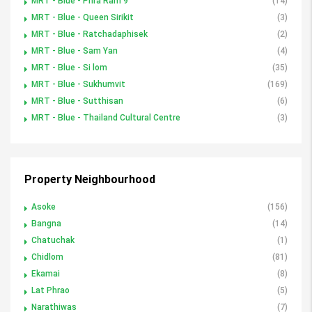
MRT - Blue - Phra Ram 9
(14)
MRT - Blue - Queen Sirikit
(3)
MRT - Blue - Ratchadaphisek
(2)
MRT - Blue - Sam Yan
(4)
MRT - Blue - Si lom
(35)
MRT - Blue - Sukhumvit
(169)
MRT - Blue - Sutthisan
(6)
MRT - Blue - Thailand Cultural Centre
(3)
Property Neighbourhood
Asoke
(156)
Bangna
(14)
Chatuchak
(1)
Chidlom
(81)
Ekamai
(8)
Lat Phrao
(5)
Narathiwas
(7)