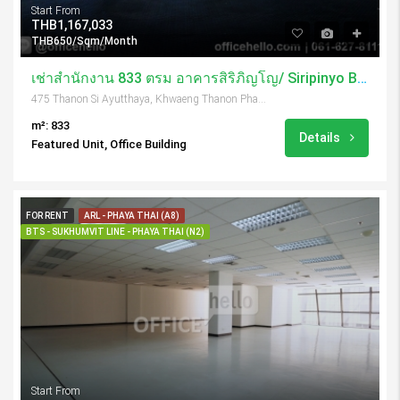
Start From
THB1,167,033
THB650/Sqm/Month
เช่าสำนักงาน 833 ตรม อาคารสิริภิญโญ/ Siripinyo Building
475 Thanon Si Ayutthaya, Khwaeng Thanon Phaya Thai, Khet Ratchathewi, Krung Thep Maha Nakhon 10400, Thailand
m²: 833
Details
Featured Unit, Office Building
FOR RENT
ARL - PHAYA THAI (A8)
BTS - SUKHUMVIT LINE - PHAYA THAI (N2)
Start From