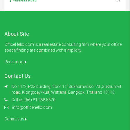
Wireless Road
(5)
About Site
OfficeHello.com is a real estate consulting firm where your office
space finding are combined with simplicity.
Read more
Contact Us
No.11/2, P23 building, floor 11, Sukhumvit soi 23 ,Sukhumvit
road, Klongtoey-Nua, Wattana, Bangkok, Thailand 10110
Call us (66) 81 958 5570
info@officehello.com
Contact us