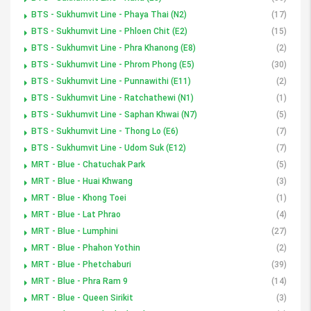
BTS - Sukhumvit Line - Phaya Thai (N2)
(17)
BTS - Sukhumvit Line - Phloen Chit (E2)
(15)
BTS - Sukhumvit Line - Phra Khanong (E8)
(2)
BTS - Sukhumvit Line - Phrom Phong (E5)
(30)
BTS - Sukhumvit Line - Punnawithi (E11)
(2)
BTS - Sukhumvit Line - Ratchathewi (N1)
(1)
BTS - Sukhumvit Line - Saphan Khwai (N7)
(5)
BTS - Sukhumvit Line - Thong Lo (E6)
(7)
BTS - Sukhumvit Line - Udom Suk (E12)
(7)
MRT - Blue - Chatuchak Park
(5)
MRT - Blue - Huai Khwang
(3)
MRT - Blue - Khong Toei
(1)
MRT - Blue - Lat Phrao
(4)
MRT - Blue - Lumphini
(27)
MRT - Blue - Phahon Yothin
(2)
MRT - Blue - Phetchaburi
(39)
MRT - Blue - Phra Ram 9
(14)
MRT - Blue - Queen Sirikit
(3)