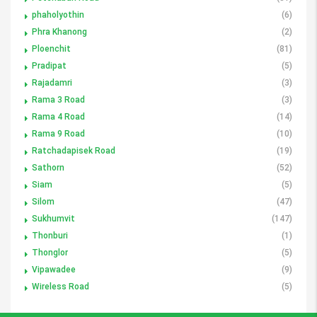
phaholyothin
(6)
Phra Khanong
(2)
Ploenchit
(81)
Pradipat
(5)
Rajadamri
(3)
Rama 3 Road
(3)
Rama 4 Road
(14)
Rama 9 Road
(10)
Ratchadapisek Road
(19)
Sathorn
(52)
Siam
(5)
Silom
(47)
Sukhumvit
(147)
Thonburi
(1)
Thonglor
(5)
Vipawadee
(9)
Wireless Road
(5)