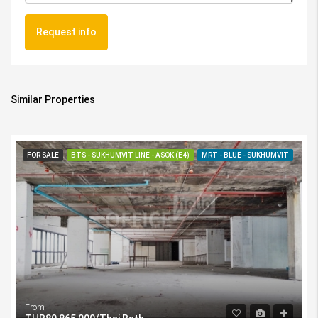
Request info
Similar Properties
FOR SALE
BTS - SUKHUMVIT LINE - ASOK (E4)
MRT - BLUE - SUKHUMVIT
From