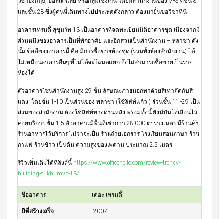
วีซ่าอังกฤษ, ออสเตรเลีย หรือกลุ่มเชงเก้น โดยมีสำนักงานของ VFS ที่ชั้น 8
และชั้น 28 ซึ่งผู้คนที่เดินทางไปประเทศดังกล่าว ต้องมายื่นขอวีซ่าที่นี่
อาคารเทรนดี้ สุขุมวิท 13 เป็นอาคารที่จดทะเบียนนิติอาคารชุด เนื่องจากมี
ส่วนหนึงของอาคารเป็นที่พักอาศัย และอีกส่วนเป็นสำนักงาน – พลาซ่า ดัง
นั้น ข้อดีของอาคารนี้ คือ มีการซื้อขายห้องชุด (รวมทั้งห้องสำนักงาน) ได้
ไม่เหมือนอาคารอื่นๆ ที่ไม่ได้จะโฉนดแยก จึงไม่สามารถซื้อขายเป็นราย
ห้องได้
ตัวอาคารโซนสำนักงานสูง 29 ชั้น ลักษณะภายนอกทาด้วยสีเทาตัดกับสี
แดง โดยชั้น 1-10 เป็นส่วนของ พลาซ่า (ใช้ลิฟท์แก้ว ) ส่วนชั้น 11 -29 เป็น
ส่วนของสำนักงาน ต้องใช้ลิฟท์ทางด้านหลัง พร้อมทั้งนี้ ยังมีบันไดเลื่อนไว้
คอยบริการ ชั้น 1-5 ตัวอาคารมีพื้นที่เช่ากว่า 28,000 ตารางเมตร มีร้านค้า
ร้านอาหารไว้บริการ ไม่ว่าจะเป็น ร้านถ่ายเอกสาร โรงเรียนสอนภาษา ร้าน
กาแฟ ร้านข้าว เป็นต้น ความสูงของเพดาน ประมาณ 2.5 เมตร
รีวิวเพิ่มเติมได้ที่ลิงค์นี้
https://www.officehello.com/review-trendy-
building-sukhumvit-13/
ชื่ออาคาร
เดอะ เทรนดี้
ปีที่สร้างเสร็จ
2007