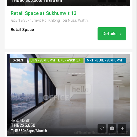
THB80,865,000/Thai Bath
Retail Space at Sukhumvit 13
ซอย 13 Sukhumvit Rd, Khlong Toei Nuea, Watthana, Bangkok 10110, Thailand
Retail Space
Details
FOR RENT
BTS - SUKHUMVIT LINE - ASOK (E4)
MRT - BLUE - SUKHUMVIT
Rent/Month
THB225,650
THB550/Sqm/Month