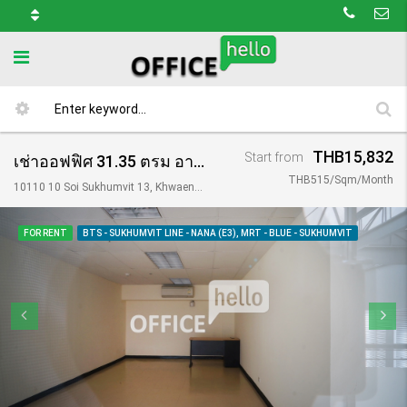
THB15,832
Start from
เช่าออฟฟิศ 31.35 ตรม อาคาร เดอะ เทรนดี้/ The Trendy Building
THB515/Sqm/Month
10110 10 Soi Sukhumvit 13, Khwaeng Khlong Toei Nuea, Khet Watthana, Krung Thep Maha Nakhon 10110, Thailand
FOR RENT
BTS - SUKHUMVIT LINE - NANA (E3), MRT - BLUE - SUKHUMVIT