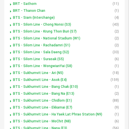
BRT - Sathorn
(11)
BRT - Thanon Chan
(1)
BTS - Siam (Interchange)
(4)
BTS - Silom Line - Chong Nonsi (S3)
(43)
BTS - Silom Line - Krung Thon Buri (S7)
(2)
BTS - Silom Line - National Stadium (W1)
(2)
BTS - Silom Line - Rachadamri (S1)
(2)
BTS - Silom Line - Sala Daeng (S2)
(33)
BTS - Silom Line - Surasak (S5)
(6)
BTS - Silom Line - WongwianYai (S8)
(1)
BTS - Sukhumvit Line - Ari (N5)
(18)
BTS - Sukhumvit Line - Asok (E4)
(159)
BTS - Sukhumvit Line - Bang Chak (E10)
(1)
BTS - Sukhumvit Line - Bang Na (E13)
(2)
BTS - Sukhumvit Line - Chidlom (E1)
(88)
BTS - Sukhumvit Line - Ekkamai (E7)
(9)
BTS - Sukhumvit Line - Ha Yaek Lat Phrao Station (N9)
(1)
BTS - Sukhumvit Line - MoChit (N8)
(6)
BTS - Sukhumvit Line - Nana (E3)
(56)