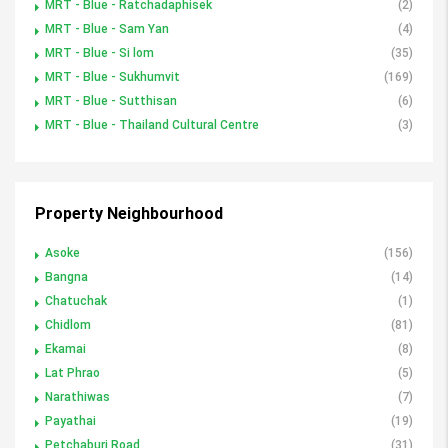
MRT - Blue - Ratchadaphisek
(2)
MRT - Blue - Sam Yan
(4)
MRT - Blue - Si lom
(35)
MRT - Blue - Sukhumvit
(169)
MRT - Blue - Sutthisan
(6)
MRT - Blue - Thailand Cultural Centre
(3)
Property Neighbourhood
Asoke
(156)
Bangna
(14)
Chatuchak
(1)
Chidlom
(81)
Ekamai
(8)
Lat Phrao
(5)
Narathiwas
(7)
Payathai
(19)
Petchaburi Road
(31)