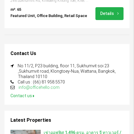
246 Sukhumvit Rd, Khwaeng Khlong Toei, Khet Khlong Toei, Krung Thep Maha Nakhon 10110, Thailand
m²: 65
Details
Featured Unit, Office Building, Retail Space
Contact Us
No.11/2, P23 building, floor 11, Sukhumvit soi 23
,Sukhumvit road, Klongtoey-Nua, Wattana, Bangkok,
Thailand 10110
Call us : (66) 81 958 5570
info@officehello.com
Contact us
Latest Properties
เช่าออฟฟิศ 1,496 ตรม. อาคาร จี ทาวเวอร์ /