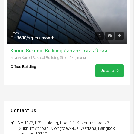
From
THB600/sq.m / month
Kamol Sukosol Building / อาคาร กมล สุโกศล
อาคาร Kamol Sukosol Building Silom 2/1, แขวง สีลม เขต บางรัก Bangkok 10500, Thailand
Office Building
Details
Contact Us
No.11/2, P23 building, floor 11, Sukhumvit soi 23
,Sukhumvit road, Klongtoey-Nua, Wattana, Bangkok,
Thailand 10110