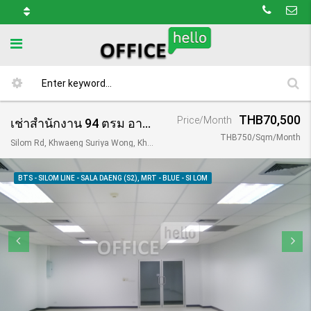
THB70,500
Price/Month
เช่าสำนักงาน 94 ตรม อาคารญาดา / Yada Building
THB750/Sqm/Month
Silom Rd, Khwaeng Suriya Wong, Khet Bang Rak, Krung Thep Maha Nakhon 10500, Thailand
BTS - SILOM LINE - SALA DAENG (S2), MRT - BLUE - SI LOM