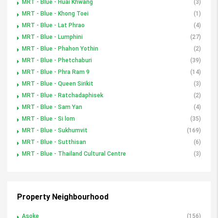
MRT - Blue - Huai Khwang
(3)
MRT - Blue - Khong Toei
(1)
MRT - Blue - Lat Phrao
(4)
MRT - Blue - Lumphini
(27)
MRT - Blue - Phahon Yothin
(2)
MRT - Blue - Phetchaburi
(39)
MRT - Blue - Phra Ram 9
(14)
MRT - Blue - Queen Sirikit
(3)
MRT - Blue - Ratchadaphisek
(2)
MRT - Blue - Sam Yan
(4)
MRT - Blue - Si lom
(35)
MRT - Blue - Sukhumvit
(169)
MRT - Blue - Sutthisan
(6)
MRT - Blue - Thailand Cultural Centre
(3)
Property Neighbourhood
Asoke
(156)