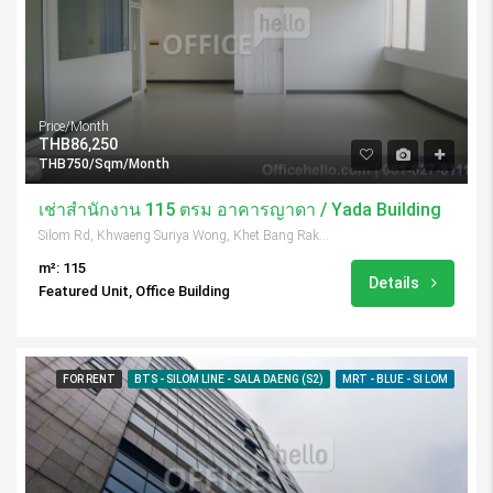
Price/Month
THB86,250
THB750/Sqm/Month
เช่าสำนักงาน 115 ตรม อาคารญาดา / Yada Building
Silom Rd, Khwaeng Suriya Wong, Khet Bang Rak, Krung Thep Maha Nakhon 10500, Thailand
m²: 115
Details
Featured Unit, Office Building
FOR RENT
BTS - SILOM LINE - SALA DAENG (S2)
MRT - BLUE - SI LOM