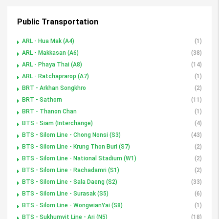
Public Transportation
ARL - Hua Mak (A4)
(1)
ARL - Makkasan (A6)
(38)
ARL - Phaya Thai (A8)
(14)
ARL - Ratchaprarop (A7)
(1)
BRT - Arkhan Songkhro
(2)
BRT - Sathorn
(11)
BRT - Thanon Chan
(1)
BTS - Siam (Interchange)
(4)
BTS - Silom Line - Chong Nonsi (S3)
(43)
BTS - Silom Line - Krung Thon Buri (S7)
(2)
BTS - Silom Line - National Stadium (W1)
(2)
BTS - Silom Line - Rachadamri (S1)
(2)
BTS - Silom Line - Sala Daeng (S2)
(33)
BTS - Silom Line - Surasak (S5)
(6)
BTS - Silom Line - WongwianYai (S8)
(1)
BTS - Sukhumvit Line - Ari (N5)
(18)