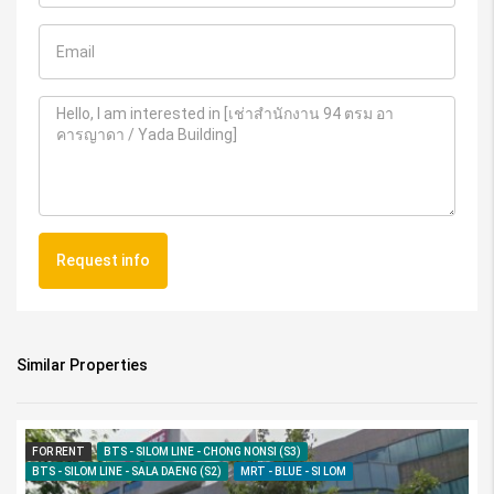
Request info
Similar Properties
FOR RENT
BTS - SILOM LINE - CHONG NONSI (S3)
BTS - SILOM LINE - SALA DAENG (S2)
MRT - BLUE - SI LOM