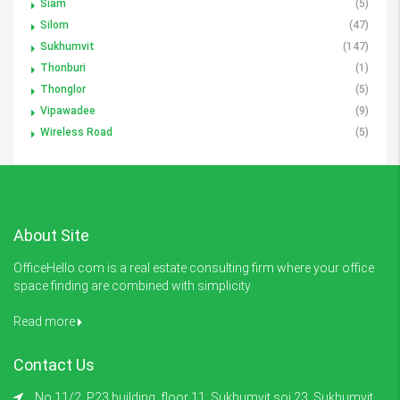
Siam
(5)
Silom
(47)
Sukhumvit
(147)
Thonburi
(1)
Thonglor
(5)
Vipawadee
(9)
Wireless Road
(5)
About Site
OfficeHello.com is a real estate consulting firm where your office
space finding are combined with simplicity.
Read more
Contact Us
No.11/2, P23 building, floor 11, Sukhumvit soi 23 ,Sukhumvit