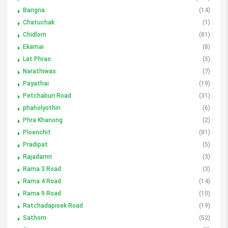
Bangna
(14)
Chatuchak
(1)
Chidlom
(81)
Ekamai
(8)
Lat Phrao
(5)
Narathiwas
(7)
Payathai
(19)
Petchaburi Road
(31)
phaholyothin
(6)
Phra Khanong
(2)
Ploenchit
(81)
Pradipat
(5)
Rajadamri
(3)
Rama 3 Road
(3)
Rama 4 Road
(14)
Rama 9 Road
(10)
Ratchadapisek Road
(19)
Sathorn
(52)