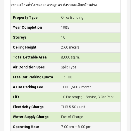
รายละเอียดทั่วไปของอาคารญาดา ดังรายละเอียดด้านล่าง
Property Type
Office Building
Year Completion
1985
Storeys
10
Ceiling Height
2.60 meters
Total Lettable Area
8,000 sq.m.
Air Condition Spec
Split Type
Free Car Parking Quota
1 : 100
A Car Parking Fee
THB 1,500 / month
Lift
10 Passenger, 1 Service, 3 Car Park
Electricity Charge
THB 5.50 / unit
Water Supply Charge
Free of Charge
Operating Hour
7:00 am – 8.00 pm