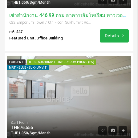
THB1,050/Sqm/Month
เช่าสำนักงาน 446.99 ตรม อาคารเอ็มโพเรียม ทาวเวอร์/ Emporium Tower
622 Emporium Tower ,10th Floor , Sukhumvit Road, Soi 24, Klongtoey, Bangkok, 10110, Thailand
m²: 447
Details
Featured Unit, Office Building
FOR RENT
BTS - SUKHUMVIT LINE - PHROM PHONG (E5)
MRT - BLUE - SUKHUMVIT
Start From
THB76,555
THB1,050/Sqm/Month