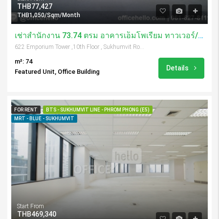
THB77,427
THB1,050/Sqm/Month
เช่าสำนักงาน 73.74 ตรม อาคารเอ็มโพเรียม ทาวเวอร์/ Emporium Tower
622 Emporium Tower ,10th Floor , Sukhumvit Road, Soi 24, Klongtoey, Bangkok, 10110, Thailand
m²: 74
Details
Featured Unit, Office Building
FOR RENT
BTS - SUKHUMVIT LINE - PHROM PHONG (E5)
MRT - BLUE - SUKHUMVIT
Start From
THB469,340