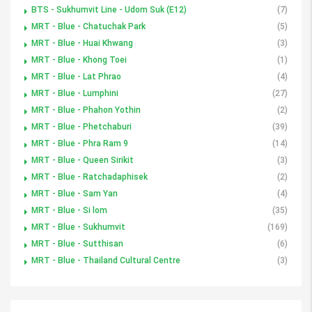
BTS - Sukhumvit Line - Udom Suk (E12)
(7)
MRT - Blue - Chatuchak Park
(5)
MRT - Blue - Huai Khwang
(3)
MRT - Blue - Khong Toei
(1)
MRT - Blue - Lat Phrao
(4)
MRT - Blue - Lumphini
(27)
MRT - Blue - Phahon Yothin
(2)
MRT - Blue - Phetchaburi
(39)
MRT - Blue - Phra Ram 9
(14)
MRT - Blue - Queen Sirikit
(3)
MRT - Blue - Ratchadaphisek
(2)
MRT - Blue - Sam Yan
(4)
MRT - Blue - Si lom
(35)
MRT - Blue - Sukhumvit
(169)
MRT - Blue - Sutthisan
(6)
MRT - Blue - Thailand Cultural Centre
(3)