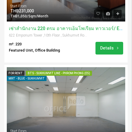
Start From
THB231,000
THB1,050/Sqm/Month
เช่าสำนักงาน 220 ตรม อาคารเอ็มโพเรียม ทาวเวอร์/ Emporium Tower
622 Emporium Tower ,10th Floor , Sukhumvit Road, Soi 24, Klongtoey, Bangkok, 10110, Thailand
m²: 220
Details
Featured Unit, Office Building
FOR RENT
BTS - SUKHUMVIT LINE - PHROM PHONG (E5)
MRT - BLUE - SUKHUMVIT
Start From