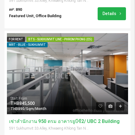
591 Sukhumvit 33 Alley, Khwaeng Khlong Tan Nuea, Khet Watthana, Krung Thep Maha Nakhon 10110, Thailand
m²: 890
Details
Featured Unit, Office Building
FOR RENT
BTS - SUKHUMVIT LINE - PHROM PHONG (E5)
MRT - BLUE - SUKHUMVIT
Start From
THB845,500
THB890/Sqm/Month
เช่าสำนักงาน 950 ตรม อาคารยูบีซี2/ UBC 2 Building
591 Sukhumvit 33 Alley, Khwaeng Khlong Tan Nuea, Khet Watthana, Krung Thep Maha Nakhon 10110, Thailand