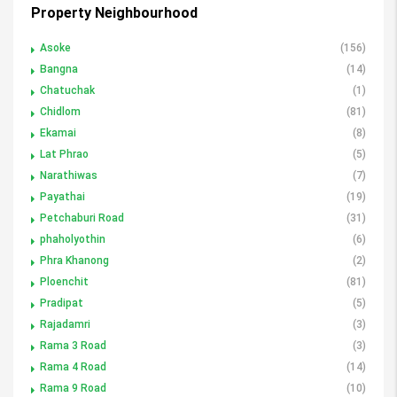
Property Neighbourhood
Asoke
(156)
Bangna
(14)
Chatuchak
(1)
Chidlom
(81)
Ekamai
(8)
Lat Phrao
(5)
Narathiwas
(7)
Payathai
(19)
Petchaburi Road
(31)
phaholyothin
(6)
Phra Khanong
(2)
Ploenchit
(81)
Pradipat
(5)
Rajadamri
(3)
Rama 3 Road
(3)
Rama 4 Road
(14)
Rama 9 Road
(10)