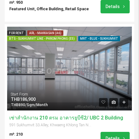
m²: 950
Details
Featured Unit, Office Building, Retail Space
FOR RENT
ARL - MAKKASAN (A6)
BTS - SUKHUMVIT LINE - PHROM PHONG (E5)
MRT - BLUE - SUKHUMVIT
Start From
THB186,900
THB890/Sqm/Month
เช่าสำนักงาน 210 ตรม อาคารยูบีซี2/ UBC 2 Building
591 Sukhumvit 33 Alley, Khwaeng Khlong Tan Nuea, Khet Watthana, Krung Thep Maha Nakhon 10110, Thailand
m²: 210
Details