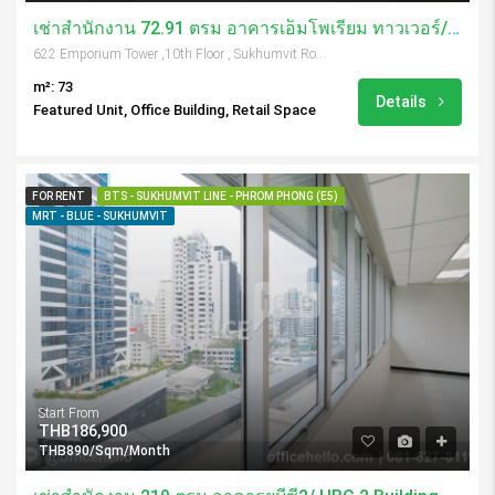
เช่าสำนักงาน 72.91 ตรม อาคารเอ็มโพเรียม ทาวเวอร์/ Emporium Tower
622 Emporium Tower ,10th Floor , Sukhumvit Road, Soi 24, Klongtoey, Bangkok, 10110, Thailand
m²: 73
Details
Featured Unit, Office Building, Retail Space
FOR RENT
BTS - SUKHUMVIT LINE - PHROM PHONG (E5)
MRT - BLUE - SUKHUMVIT
Start From
THB186,900
THB890/Sqm/Month