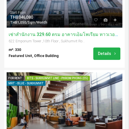
Start From
THB346,080
THB1,050/Sqm/Month
เช่าสำนักงาน 329.60 ตรม อาคารเอ็มโพเรียม ทาวเวอร์/ Emporium Tower
622 Emporium Tower ,10th Floor , Sukhumvit Road, Soi 24, Klongtoey, Bangkok, 10110, Thailand
m²: 330
Details
Featured Unit, Office Building
FOR RENT
BTS - SUKHUMVIT LINE - PHROM PHONG (E5)
MRT - BLUE - SUKHUMVIT