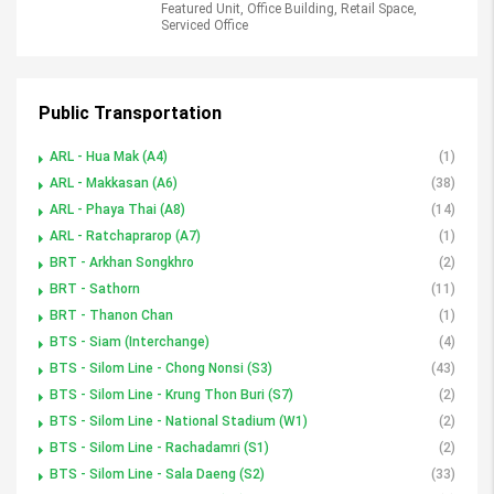
Featured Unit, Office Building, Retail Space,
Serviced Office
Public Transportation
ARL - Hua Mak (A4)
(1)
ARL - Makkasan (A6)
(38)
ARL - Phaya Thai (A8)
(14)
ARL - Ratchaprarop (A7)
(1)
BRT - Arkhan Songkhro
(2)
BRT - Sathorn
(11)
BRT - Thanon Chan
(1)
BTS - Siam (Interchange)
(4)
BTS - Silom Line - Chong Nonsi (S3)
(43)
BTS - Silom Line - Krung Thon Buri (S7)
(2)
BTS - Silom Line - National Stadium (W1)
(2)
BTS - Silom Line - Rachadamri (S1)
(2)
BTS - Silom Line - Sala Daeng (S2)
(33)