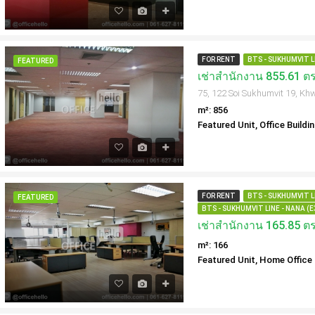
FOR RENT
BTS - SUKHUMVIT LI
FEATURED
m²: 856
Featured Unit, Office Buildi
FOR RENT
BTS - SUKHUMVIT LI
FEATURED
BTS - SUKHUMVIT LINE - NANA (E
m²: 166
Featured Unit, Home Office