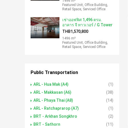
1496 m²
Featured Unit, Office Building,
Retail Space, Serviced Office
เช่าออฟฟิศ 1,496 ตรม.
อาคาร จี ทาวเวอร์ / G Tower
THB1,570,800
1496 m²
Featured Unit, Office Building,
Retail Space, Serviced Office
Public Transportation
ARL - Hua Mak (A4)
(1)
ARL - Makkasan (A6)
(38)
ARL - Phaya Thai (A8)
(14)
ARL - Ratchaprarop (A7)
(1)
BRT - Arkhan Songkhro
(2)
BRT - Sathorn
(11)