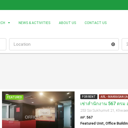
RCH
NEWS & ACTIVITIES
ABOUT US
CONTACT US
FOR RENT
ARL - MAKKASAN (A
FEATURED
m²: 567
Featured Unit, Office Buildi