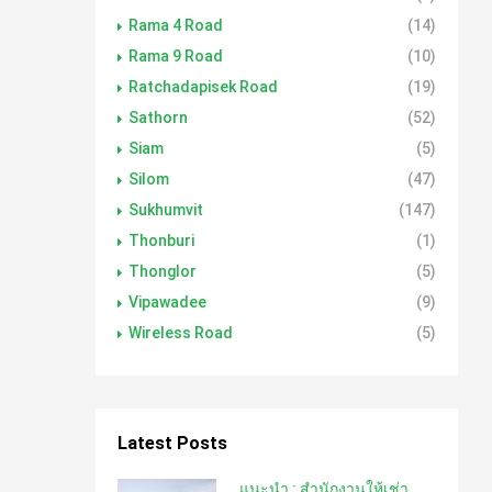
Rama 4 Road
(14)
Rama 9 Road
(10)
Ratchadapisek Road
(19)
Sathorn
(52)
Siam
(5)
Silom
(47)
Sukhumvit
(147)
Thonburi
(1)
Thonglor
(5)
Vipawadee
(9)
Wireless Road
(5)
Latest Posts
แนะนำ : สำนักงานให้เช่า