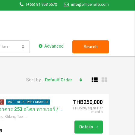
(+66) 81 958 5570
info@officehello.com
Advanced
3 km
Search
Sort by:
Default Order
THB250,000
6)
MRT - BLUE - PHETCHABURI
THB520/sq.m Per
เช่าสำนักงาน 567 ตรม อาคาร 253 อโศก ทาวเวอร์ / 253 Asoke Tower
month
253 Soi Sukhumvit 21, Khwaeng Khlong Toei Nuea, Khet Watthana, Krung Thep Maha Nakhon 10110, Thailand
Details
ng