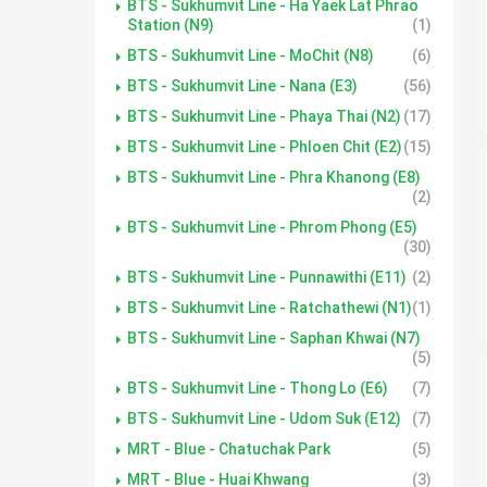
BTS - Sukhumvit Line - Ha Yaek Lat Phrao
Station (N9)
(1)
BTS - Sukhumvit Line - MoChit (N8)
(6)
BTS - Sukhumvit Line - Nana (E3)
(56)
BTS - Sukhumvit Line - Phaya Thai (N2)
(17)
BTS - Sukhumvit Line - Phloen Chit (E2)
(15)
BTS - Sukhumvit Line - Phra Khanong (E8)
(2)
BTS - Sukhumvit Line - Phrom Phong (E5)
(30)
BTS - Sukhumvit Line - Punnawithi (E11)
(2)
BTS - Sukhumvit Line - Ratchathewi (N1)
(1)
BTS - Sukhumvit Line - Saphan Khwai (N7)
(5)
BTS - Sukhumvit Line - Thong Lo (E6)
(7)
BTS - Sukhumvit Line - Udom Suk (E12)
(7)
MRT - Blue - Chatuchak Park
(5)
MRT - Blue - Huai Khwang
(3)