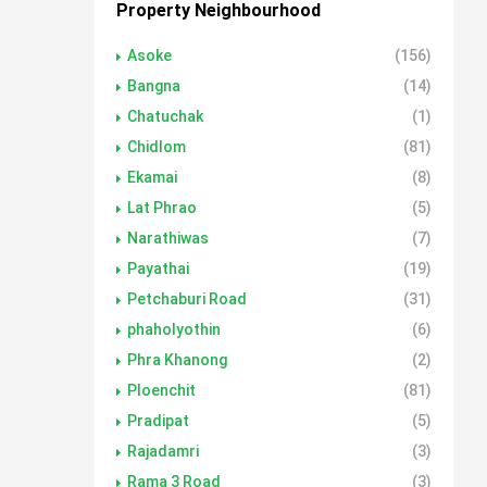
Property Neighbourhood
Asoke
(156)
Bangna
(14)
Chatuchak
(1)
Chidlom
(81)
Ekamai
(8)
Lat Phrao
(5)
Narathiwas
(7)
Payathai
(19)
Petchaburi Road
(31)
phaholyothin
(6)
Phra Khanong
(2)
Ploenchit
(81)
Pradipat
(5)
Rajadamri
(3)
Rama 3 Road
(3)