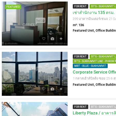
FOR RENT
BTS - SUKHUMVIT LI
FEATURED
m²: 136
Featured Unit, Office Buildi
FOR RENT
BTS - SUKHUMVIT LI
BTS - SUKHUMVIT LINE - PHROM 
MRT - BLUE - SUKHUMVIT
Corporate Service Offi
Featured Unit, Office Buildi
FOR RENT
BTS - SUKHUMVIT LI
Liberty Plaza / อาคารลิ