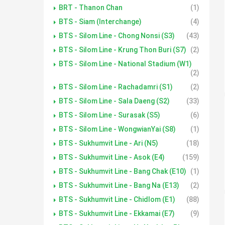
BRT - Thanon Chan
(1)
BTS - Siam (Interchange)
(4)
BTS - Silom Line - Chong Nonsi (S3)
(43)
BTS - Silom Line - Krung Thon Buri (S7)
(2)
BTS - Silom Line - National Stadium (W1)
(2)
BTS - Silom Line - Rachadamri (S1)
(2)
BTS - Silom Line - Sala Daeng (S2)
(33)
BTS - Silom Line - Surasak (S5)
(6)
BTS - Silom Line - WongwianYai (S8)
(1)
BTS - Sukhumvit Line - Ari (N5)
(18)
BTS - Sukhumvit Line - Asok (E4)
(159)
BTS - Sukhumvit Line - Bang Chak (E10)
(1)
BTS - Sukhumvit Line - Bang Na (E13)
(2)
BTS - Sukhumvit Line - Chidlom (E1)
(88)
BTS - Sukhumvit Line - Ekkamai (E7)
(9)