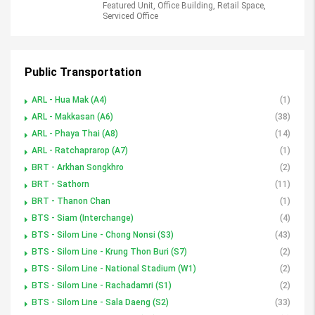
Featured Unit, Office Building, Retail Space,
Serviced Office
Public Transportation
ARL - Hua Mak (A4)
(1)
ARL - Makkasan (A6)
(38)
ARL - Phaya Thai (A8)
(14)
ARL - Ratchaprarop (A7)
(1)
BRT - Arkhan Songkhro
(2)
BRT - Sathorn
(11)
BRT - Thanon Chan
(1)
BTS - Siam (Interchange)
(4)
BTS - Silom Line - Chong Nonsi (S3)
(43)
BTS - Silom Line - Krung Thon Buri (S7)
(2)
BTS - Silom Line - National Stadium (W1)
(2)
BTS - Silom Line - Rachadamri (S1)
(2)
BTS - Silom Line - Sala Daeng (S2)
(33)