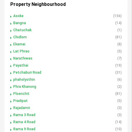
Property Neighbourhood
Asoke
(156)
Bangna
(14)
Chatuchak
(1)
Chidlom
(81)
Ekamai
(8)
Lat Phrao
(5)
Narathiwas
(7)
Payathai
(19)
Petchaburi Road
(31)
phaholyothin
(6)
Phra Khanong
(2)
Ploenchit
(81)
Pradipat
(5)
Rajadamri
(3)
Rama 3 Road
(3)
Rama 4 Road
(14)
Rama 9 Road
(10)