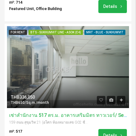
m²: 714
Details
Featured Unit, Office Building
FOR RENT
BTS - SUKHUMVIT LINE - ASOK (E4)
MRT - BLUE - SUKHUMVIT
THB336,050
THB650/Sq.m./month
เช่าสำนักงาน 517 ตร.ม. อาคารเสริมมิตร ทาวเวอร์/ Sermmit Tower
159 ถนน สุขุมวิท 21 (อโศก ห้องหมายเลข G02 ชั้น 1 อาคารเสริมมิตร Khwaeng Khlong Toei Nuea, Khet Watthana, Krung Thep Maha Nakhon 10110, Thailand
m²: 517
Details