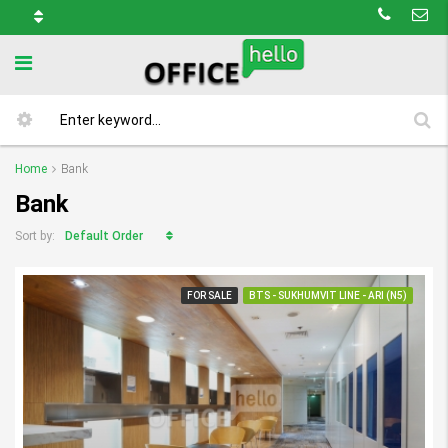
Home
Bank
Bank
Default Order
Sort by:
FOR SALE
BTS - SUKHUMVIT LINE - ARI (N5)