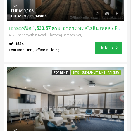
Price
THB690,106
THB450/Sq.m./Month
เช่าออฟฟิศ 1,533.57 ตรม. อาคาร พหลโยธิน เพลส / Phaholyothin Place
412 Phahonyothin Road, Khwaeng Samsen Nai, Khet Phaya Thai, Krung Thep Maha Nakhon 10400, Thailand
m²: 1534
Details
Featured Unit, Office Building
FOR RENT
BTS - SUKHUMVIT LINE - ARI (N5)
Price