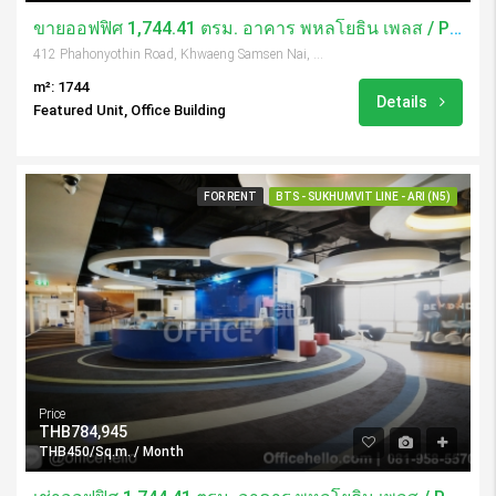
ขายออฟฟิศ 1,744.41 ตรม. อาคาร พหลโยธิน เพลส / Phaholyothin Place
412 Phahonyothin Road, Khwaeng Samsen Nai, Khet Phaya Thai, Krung Thep Maha Nakhon 10400, Thailand
m²: 1744
Details
Featured Unit, Office Building
FOR RENT
BTS - SUKHUMVIT LINE - ARI (N5)
Price
THB784,945
THB450/Sq.m. / Month