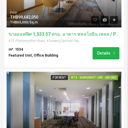
Price
THB99,682,050
THB65,000/Sq.m.
ขายออฟฟิศ 1,533.57 ตรม. อาคาร พหลโยธิน เพลส / Phaholyothin Place
412 Phahonyothin Road, Khwaeng Samsen Nai, Khet Phaya Thai, Krung Thep Maha Nakhon 10400, Thailand
m²: 1534
Details
Featured Unit, Office Building
FOR RENT
BTS - SUKHUMVIT LINE - ARI (N5)