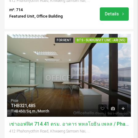
412 Phahonyothin Road, Khwaeng Samsen Nai, Khet Phaya Thai, Krung Thep Maha Nakhon 10400, Thailand
m²: 714
Details
Featured Unit, Office Building
FOR RENT
BTS - SUKHUMVIT LINE - ARI (N5)
Price
THB321,485
THB450/Sq.m./Month
เช่าออฟฟิศ 714.41 ตรม. อาคาร พหลโยธิน เพลส / Phaholyothin Place
412 Phahonyothin Road, Khwaeng Samsen Nai, Khet Phaya Thai, Krung Thep Maha Nakhon 10400, Thailand