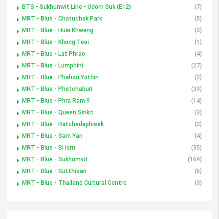
BTS - Sukhumvit Line - Udom Suk (E12)
(7)
MRT - Blue - Chatuchak Park
(5)
MRT - Blue - Huai Khwang
(3)
MRT - Blue - Khong Toei
(1)
MRT - Blue - Lat Phrao
(4)
MRT - Blue - Lumphini
(27)
MRT - Blue - Phahon Yothin
(2)
MRT - Blue - Phetchaburi
(39)
MRT - Blue - Phra Ram 9
(14)
MRT - Blue - Queen Sirikit
(3)
MRT - Blue - Ratchadaphisek
(2)
MRT - Blue - Sam Yan
(4)
MRT - Blue - Si lom
(35)
MRT - Blue - Sukhumvit
(169)
MRT - Blue - Sutthisan
(6)
MRT - Blue - Thailand Cultural Centre
(3)