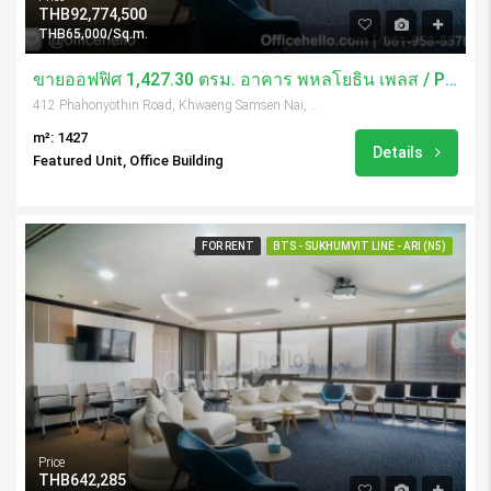
THB92,774,500
THB65,000/Sq.m.
ขายออฟฟิศ 1,427.30 ตรม. อาคาร พหลโยธิน เพลส / Phaholyothin Place
412 Phahonyothin Road, Khwaeng Samsen Nai, Khet Phaya Thai, Krung Thep Maha Nakhon 10400, Thailand
m²: 1427
Details
Featured Unit, Office Building
FOR RENT
BTS - SUKHUMVIT LINE - ARI (N5)
Price
THB642,285