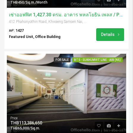
THB450/Sq.m./Month
เช่าออฟฟิศ 1,427.30 ตรม. อาคาร พหลโยธิน เพลส / Phaholyothin Place
412 Phahonyothin Road, Khwaeng Samsen Nai, Khet Phaya Thai, Krung Thep Maha Nakhon 10400, Thailand
m²: 1427
Details
Featured Unit, Office Building
FOR SALE
BTS - SUKHUMVIT LINE - ARI (N5)
Price
THB113,386,650
THB65,000/Sq.m.