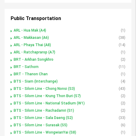
Public Transportation
ARL - Hua Mak (A4)
(1)
ARL - Makkasan (A6)
(38)
ARL - Phaya Thai (A8)
(14)
ARL - Ratchaprarop (A7)
(1)
BRT - Arkhan Songkhro
(2)
BRT - Sathorn
(11)
BRT - Thanon Chan
(1)
BTS - Siam (Interchange)
(4)
BTS - Silom Line - Chong Nonsi (S3)
(43)
BTS - Silom Line - Krung Thon Buri (S7)
(2)
BTS - Silom Line - National Stadium (W1)
(2)
BTS - Silom Line - Rachadamri (S1)
(2)
BTS - Silom Line - Sala Daeng (S2)
(33)
BTS - Silom Line - Surasak (S5)
(6)
BTS - Silom Line - WongwianYai (S8)
(1)