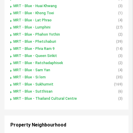
MRT - Blue - Huai Khwang
(3)
MRT - Blue - Khong Toei
(1)
MRT - Blue - Lat Phrao
(4)
MRT - Blue - Lumphini
(27)
MRT - Blue - Phahon Yothin
(2)
MRT - Blue - Phetchaburi
(39)
MRT - Blue - Phra Ram 9
(14)
MRT - Blue - Queen Sirikit
(3)
MRT - Blue - Ratchadaphisek
(2)
MRT - Blue - Sam Yan
(4)
MRT - Blue - Si lom
(35)
MRT - Blue - Sukhumvit
(169)
MRT - Blue - Sutthisan
(6)
MRT - Blue - Thailand Cultural Centre
(3)
Property Neighbourhood