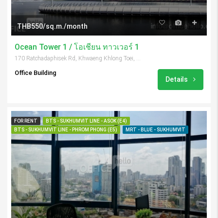
THB550/sq.m./month
Ocean Tower 1 / โอเชี่ยน ทาวเวอร์ 1
170 Ratchadaphisek Rd, Khwaeng Khlong Toei, Khet Khlong Toei, Krung Thep Maha Nakhon 10110, Thailand
Office Building
Details
FOR RENT
BTS - SUKHUMVIT LINE - ASOK (E4)
BTS - SUKHUMVIT LINE - PHROM PHONG (E5)
MRT - BLUE - SUKHUMVIT