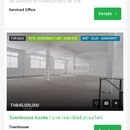
388 Sukhumvit Rd, Khwaeng Khlong Toei, Khet Khlong Toei, Krung Thep Maha Nakhon 10110, Thailand
Serviced Office
Details
FOR SALE
BTS - SUKHUMVIT LINE - ASOK (E4)
MRT - BLUE - SUKHUMVIT
THB45,000,000
Townhouse Asoke / อาคารพาณิชย์ ย่านอโศก
Townhouse