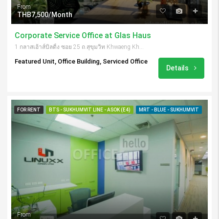
From
THB7,500/Month
Corporate Service Office at Glas Haus
1 กลาสเฮ้าส์บิลดิ้ง ซอย 25 ถ.สุขุมวิท Khwaeng Khlong Toei Nuea, Khet Watthana, กรุงเทพมหานคร 10110, Thailand
Featured Unit, Office Building, Serviced Office
Details
FOR RENT
BTS - SUKHUMVIT LINE - ASOK (E4)
MRT - BLUE - SUKHUMVIT
From