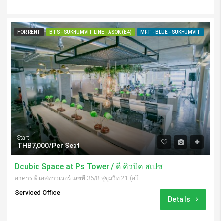
FOR RENT
BTS - SUKHUMVIT LINE - ASOK (E4)
MRT - BLUE - SUKHUMVIT
Start
THB7,000/Per Seat
Dcubic Space at Ps Tower / ดี คิวบิค สเปซ
อาคาร พี.เอสทาวเวอร์ เลขที่ 36/8 สุขุมวิท 21 (อโศก) แขวงคลองเตยเหนือ, กรุงเทพมหานคร 10110, Thailand
Serviced Office
Details