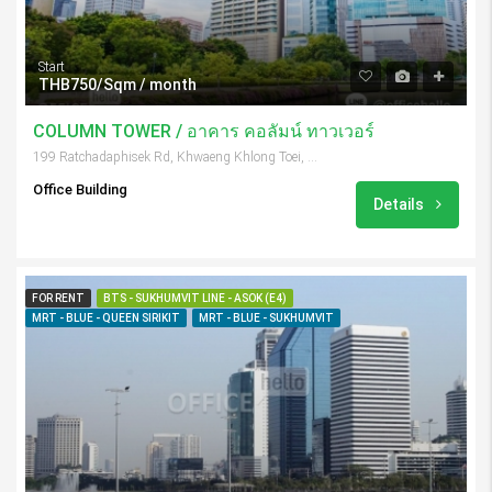
Start
THB750/Sqm / month
COLUMN TOWER / อาคาร คอลัมน์ ทาวเวอร์
199 Ratchadaphisek Rd, Khwaeng Khlong Toei, Khet Khlong Toei, Krung Thep Maha Nakhon 10110, Thailand
Office Building
Details
FOR RENT
BTS - SUKHUMVIT LINE - ASOK (E4)
MRT - BLUE - QUEEN SIRIKIT
MRT - BLUE - SUKHUMVIT