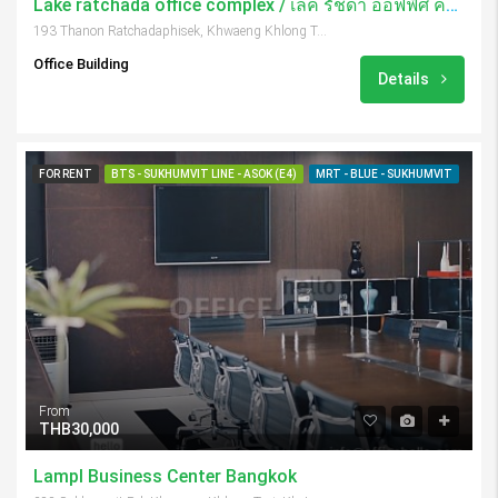
Lake ratchada office complex / เลค รัชดา ออฟฟิศ คอมเพล็กซ์
193 Thanon Ratchadaphisek, Khwaeng Khlong Toei, Khet Khlong Toei, Krung Thep Maha Nakhon 10110, Thailand
Office Building
Details
FOR RENT
BTS - SUKHUMVIT LINE - ASOK (E4)
MRT - BLUE - SUKHUMVIT
From
THB30,000
Lampl Business Center Bangkok