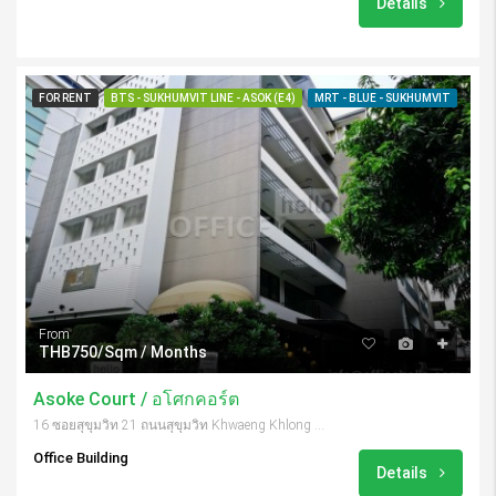
Details
FOR RENT
BTS - SUKHUMVIT LINE - ASOK (E4)
MRT - BLUE - SUKHUMVIT
From
THB750/Sqm / Months
Asoke Court / อโศกคอร์ต
16 ซอยสุขุมวิท 21 ถนนสุขุมวิท Khwaeng Khlong Toei Nuea, Khet Watthana, Krung Thep Maha Nakhon 10110, Thailand
Office Building
Details