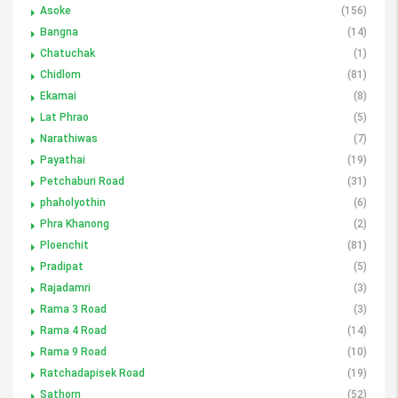
Asoke
(156)
Bangna
(14)
Chatuchak
(1)
Chidlom
(81)
Ekamai
(8)
Lat Phrao
(5)
Narathiwas
(7)
Payathai
(19)
Petchaburi Road
(31)
phaholyothin
(6)
Phra Khanong
(2)
Ploenchit
(81)
Pradipat
(5)
Rajadamri
(3)
Rama 3 Road
(3)
Rama 4 Road
(14)
Rama 9 Road
(10)
Ratchadapisek Road
(19)
Sathorn
(52)