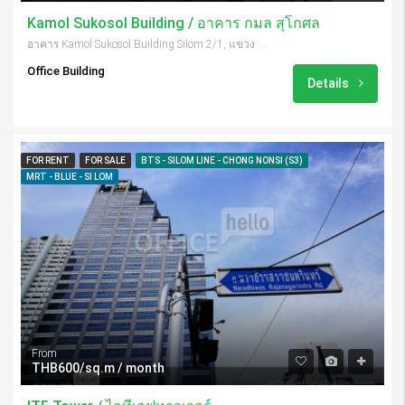
Kamol Sukosol Building / อาคาร กมล สุโกศล
อาคาร Kamol Sukosol Building Silom 2/1, แขวง สีลม เขต บางรัก Bangkok 10500, Thailand
Office Building
Details
FOR RENT
FOR SALE
BTS - SILOM LINE - CHONG NONSI (S3)
MRT - BLUE - SI LOM
From
THB600/sq.m / month