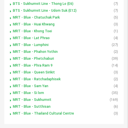
BTS - Sukhumvit Line - Thong Lo (E6)
(7)
BTS - Sukhumvit Line - Udom Suk (E12)
(7)
MRT - Blue - Chatuchak Park
(5)
MRT - Blue - Huai Khwang
(3)
MRT - Blue - Khong Toei
(1)
MRT - Blue - Lat Phrao
(4)
MRT - Blue - Lumphini
(27)
MRT - Blue - Phahon Yothin
(2)
MRT - Blue - Phetchaburi
(39)
MRT - Blue - Phra Ram 9
(14)
MRT - Blue - Queen Sirikit
(3)
MRT - Blue - Ratchadaphisek
(2)
MRT - Blue - Sam Yan
(4)
MRT - Blue - Si lom
(35)
MRT - Blue - Sukhumvit
(169)
MRT - Blue - Sutthisan
(6)
MRT - Blue - Thailand Cultural Centre
(3)