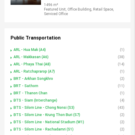
1496 m²
Featured Unit, Office Building, Retail Space,
Serviced Office
Public Transportation
ARL - Hua Mak (A4)
(1)
ARL - Makkasan (A6)
(38)
ARL - Phaya Thai (A8)
(14)
ARL - Ratchaprarop (A7)
(1)
BRT - Arkhan Songkhro
(2)
BRT - Sathorn
(11)
BRT - Thanon Chan
(1)
BTS - Siam (Interchange)
(4)
BTS - Silom Line - Chong Nonsi (S3)
(43)
BTS - Silom Line - Krung Thon Buri (S7)
(2)
BTS - Silom Line - National Stadium (W1)
(2)
BTS - Silom Line - Rachadamri (S1)
(2)