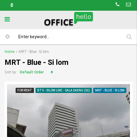
Home
MRT - Blue - Si lom
MRT - Blue - Si lom
Default Order
Sort by:
FOR RENT
BTS - SILOM LINE - SALA DAENG (S2)
MRT - BLUE - SI LOM