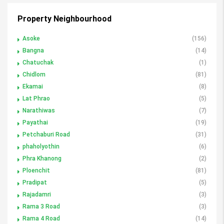
Property Neighbourhood
Asoke
(156)
Bangna
(14)
Chatuchak
(1)
Chidlom
(81)
Ekamai
(8)
Lat Phrao
(5)
Narathiwas
(7)
Payathai
(19)
Petchaburi Road
(31)
phaholyothin
(6)
Phra Khanong
(2)
Ploenchit
(81)
Pradipat
(5)
Rajadamri
(3)
Rama 3 Road
(3)
Rama 4 Road
(14)