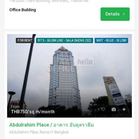
The Dusit Thani Building, 946 Road,, Thanon Rama IV, Maha Phruttharam, Bang Rak, Bangkok 10500, Thailand
Office Building
Details
FOR RENT
BTS - SILOM LINE - SALA DAENG (S2)
MRT - BLUE - SI LOM
From
THB750/sq.m/month
Abdulrahim Place / อาคาร อับดุลราฮิม
Abdulrahim Place, Rama IV Bangkok