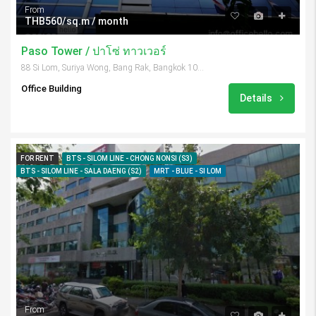
From
THB560/sq.m / month
Paso Tower / ปาโซ่ ทาวเวอร์
88 Si Lom, Suriya Wong, Bang Rak, Bangkok 10500, Thailand
Office Building
Details
FOR RENT
BTS - SILOM LINE - CHONG NONSI (S3)
BTS - SILOM LINE - SALA DAENG (S2)
MRT - BLUE - SI LOM
From