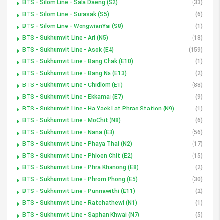
BTS - Silom Line - Sala Daeng (S2)
(33)
BTS - Silom Line - Surasak (S5)
(6)
BTS - Silom Line - WongwianYai (S8)
(1)
BTS - Sukhumvit Line - Ari (N5)
(18)
BTS - Sukhumvit Line - Asok (E4)
(159)
BTS - Sukhumvit Line - Bang Chak (E10)
(1)
BTS - Sukhumvit Line - Bang Na (E13)
(2)
BTS - Sukhumvit Line - Chidlom (E1)
(88)
BTS - Sukhumvit Line - Ekkamai (E7)
(9)
BTS - Sukhumvit Line - Ha Yaek Lat Phrao Station (N9)
(1)
BTS - Sukhumvit Line - MoChit (N8)
(6)
BTS - Sukhumvit Line - Nana (E3)
(56)
BTS - Sukhumvit Line - Phaya Thai (N2)
(17)
BTS - Sukhumvit Line - Phloen Chit (E2)
(15)
BTS - Sukhumvit Line - Phra Khanong (E8)
(2)
BTS - Sukhumvit Line - Phrom Phong (E5)
(30)
BTS - Sukhumvit Line - Punnawithi (E11)
(2)
BTS - Sukhumvit Line - Ratchathewi (N1)
(1)
BTS - Sukhumvit Line - Saphan Khwai (N7)
(5)