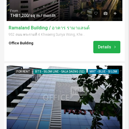
From
THB1,200/sq.m / month
Ramaland Building / อาคาร รามาแลนด์
952 ถนน พระรามที่ 4 Khwaeng Suriya Wong, Khet Bang Rak, Krung Thep Maha Nakhon 10500, Thailand
Office Building
Details
FOR RENT
BTS - SILOM LINE - SALA DAENG (S2)
MRT - BLUE - SI LOM