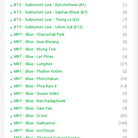
BTS - Sukhumvit Line - Ratchathewi (N1)
(1)
BTS - Sukhumvit Line - Saphan Khwai (N7)
(5)
BTS - Sukhumvit Line - Thong Lo (E6)
(7)
BTS - Sukhumvit Line - Udom Suk (E12)
(7)
MRT - Blue - Chatuchak Park
(5)
MRT - Blue - Huai Khwang
(3)
MRT - Blue - Khong Toei
(1)
MRT - Blue - Lat Phrao
(4)
MRT - Blue - Lumphini
(27)
MRT - Blue - Phahon Yothin
(2)
MRT - Blue - Phetchaburi
(39)
MRT - Blue - Phra Ram 9
(14)
MRT - Blue - Queen Sirikit
(3)
MRT - Blue - Ratchadaphisek
(2)
MRT - Blue - Sam Yan
(4)
MRT - Blue - Si lom
(35)
MRT - Blue - Sukhumvit
(169)
MRT - Blue - Sutthisan
(6)
MRT - Blue - Thailand Cultural Centre
(3)