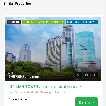
Similar Properties
FOR RENT
BTS - SUKHUMVIT LINE - ASOK (E4)
MRT - BLUE - SUKHUMVIT
Start
THB750/Sqm / month
COLUMN TOWER / อาคาร คอลัมน์ ทาวเวอร์
199 Ratchadaphisek Rd, Khwaeng Khlong Toei, Khet Khlong Toei, Krung Thep Maha Nakhon 10110, Thailand
Office Building
Details