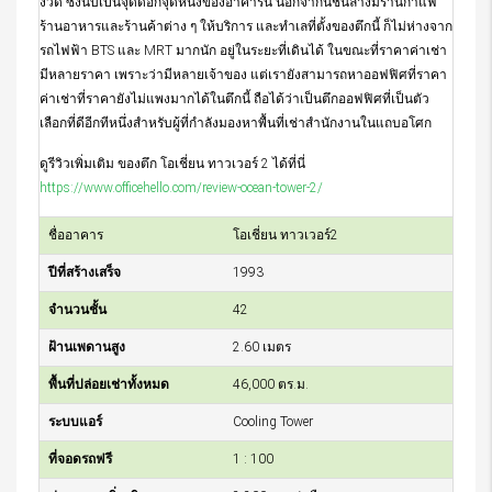
งวด ซึ่งนับเป็นจุดดีอีกจุดหนึ่งของอาคารนี้ นอกจากนี้ชั้นล่างมีร้านกาแฟ
ร้านอาหารและร้านค้าต่าง ๆ ให้บริการ และทำเลที่ตั้งของตึกนี้ ก็ไม่ห่างจาก
รถไฟฟ้า BTS และ MRT มากนัก อยู่ในระยะที่เดินได้ ในขณะที่ราคาค่าเช่า
มีหลายราคา เพราะว่ามีหลายเจ้าของ แต่เรายังสามารถหาออฟฟิศที่ราคา
ค่าเช่าที่ราคายังไม่แพงมากได้ในตึกนี้ ถือได้ว่าเป็นตึกออฟฟิศที่เป็นตัว
เลือกที่ดีอีกทีหนึ่งสำหรับผู้ที่กำลังมองหาพื้นที่เช่าสำนักงานในแถบอโศก
ดูรีวิวเพิ่มเติม ของตึก โอเชี่ยน ทาวเวอร์ 2 ได้ที่นี่
https://www.officehello.com/review-ocean-tower-2/
ชื่ออาคาร
โอเชี่ยน ทาวเวอร์2
ปีที่สร้างเสร็จ
1993
จำนวนชั้น
42
ฝ้านเพดานสูง
2.60 เมตร
พื้นที่ปล่อยเช่าทั้งหมด
46,000 ตร.ม.
ระบบแอร์
Cooling Tower
ที่จอดรถฟรี
1 : 100