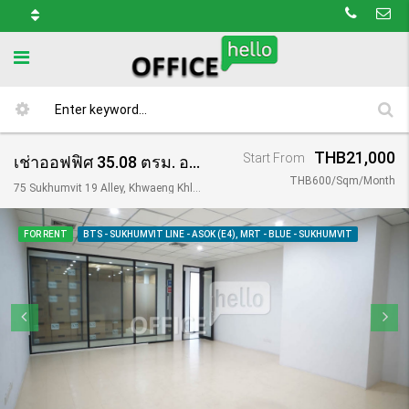
THB21,000
Start From
เช่าออฟฟิศ 35.08 ตรม. อาคาร โอเชี่ยน ทาวเวอร์ 2 / Ocean Tower 2
THB600/Sqm/Month
75 Sukhumvit 19 Alley, Khwaeng Khlong Toei Nuea, Khet Watthana, Krung Thep Maha Nakhon 10110, Thailand
FOR RENT
BTS - SUKHUMVIT LINE - ASOK (E4), MRT - BLUE - SUKHUMVIT