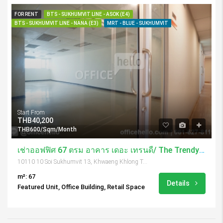
FOR RENT
BTS - SUKHUMVIT LINE - ASOK (E4)
BTS - SUKHUMVIT LINE - NANA (E3)
MRT - BLUE - SUKHUMVIT
Start From
THB40,200
THB600/Sqm/Month
เช่าออฟฟิศ 67 ตรม อาคาร เดอะ เทรนดี้/ The Trendy Building
10110 10 Soi Sukhumvit 13, Khwaeng Khlong Toei Nuea, Khet Watthana, Krung Thep Maha Nakhon 10110, Thailand
m²: 67
Details
Featured Unit, Office Building, Retail Space