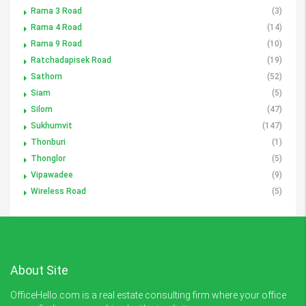
Rama 3 Road
(3)
Rama 4 Road
(14)
Rama 9 Road
(10)
Ratchadapisek Road
(19)
Sathorn
(52)
Siam
(5)
Silom
(47)
Sukhumvit
(147)
Thonburi
(1)
Thonglor
(5)
Vipawadee
(9)
Wireless Road
(5)
About Site
OfficeHello.com is a real estate consulting firm where your office