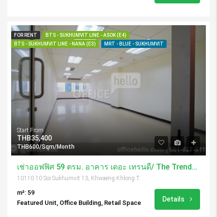
FOR RENT
BTS - SUKHUMVIT LINE - ASOK (E4)
BTS - SUKHUMVIT LINE - NANA (E3)
MRT - BLUE - SUKHUMVIT
Start From
THB35,400
THB600/Sqm/Month
เช่าออฟฟิศ 59 ตรม. อาคาร เดอะ เทรนดี้/ The Trendy Building
10110 10 Soi Sukhumvit 13, Khwaeng Khlong Toei Nuea, Khet Watthana, Krung Thep Maha Nakhon 10110, Thailand
m²: 59
Details
Featured Unit, Office Building, Retail Space