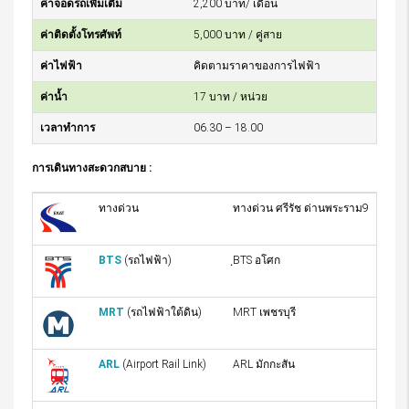
ค่าจอดรถเพิ่มเติม
2,200 บาท/ เดือน
ค่าติดตั้งโทรศัพท์
5,000 บาท / คู่สาย
ค่าไฟฟ้า
คิดตามราคาของการไฟฟ้า
ค่าน้ำ
17 บาท / หน่วย
เวลาทำการ
06.30 – 18.00
การเดินทางสะดวกสบาย :
ทางด่วน
ทางด่วน ศรีรัช ด่านพระราม9
BTS
(รถไฟฟ้า)
ฺBTS อโศก
MRT
(รถไฟฟ้าใต้ดิน)
MRT เพชรบุรี
ARL
(Airport Rail Link)
ARL มักกะสัน