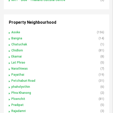
Property Neighbourhood
Asoke
(156)
Bangna
(14)
Chatuchak
(1)
Chidlom
(81)
Ekamai
(8)
Lat Phrao
(5)
Narathiwas
(7)
Payathai
(19)
Petchaburi Road
(31)
phaholyothin
(6)
Phra Khanong
(2)
Ploenchit
(81)
Pradipat
(5)
Rajadamri
(3)