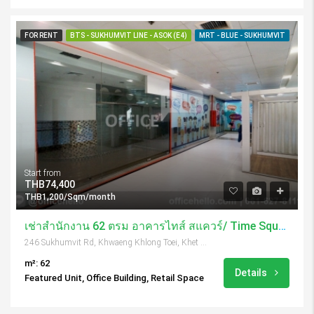
FOR RENT
BTS - SUKHUMVIT LINE - ASOK (E4)
MRT - BLUE - SUKHUMVIT
Start from
THB74,400
THB1,200/Sqm/month
เช่าสำนักงาน 62 ตรม อาคารไทส์ สแควร์/ Time Square Tower
246 Sukhumvit Rd, Khwaeng Khlong Toei, Khet Khlong Toei, Krung Thep Maha Nakhon 10110, Thailand
m²: 62
Details
Featured Unit, Office Building, Retail Space