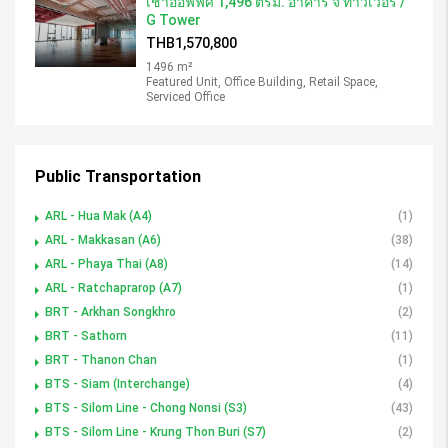
เช่าออฟฟิศ 1,496 ตรม. อาคาร จี ทาวเวอร์ /
G Tower
THB1,570,800
1496 m²
Featured Unit, Office Building, Retail Space,
Serviced Office
Public Transportation
ARL - Hua Mak (A4)
(1)
ARL - Makkasan (A6)
(38)
ARL - Phaya Thai (A8)
(14)
ARL - Ratchaprarop (A7)
(1)
BRT - Arkhan Songkhro
(2)
BRT - Sathorn
(11)
BRT - Thanon Chan
(1)
BTS - Siam (Interchange)
(4)
BTS - Silom Line - Chong Nonsi (S3)
(43)
BTS - Silom Line - Krung Thon Buri (S7)
(2)