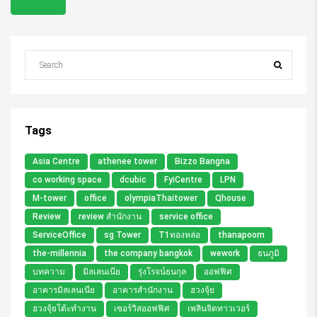
Tags
Asia Centre
athenee tower
Bizzo Bangna
co working space
dcubic
FyiCentre
LPN
M-tower
office
olympiaThaitower
Qhouse
Review
review สำนักงาน
service office
ServiceOffice
sg Tower
T1ทองหล่อ
thanapoom
the-millennia
the company bangkok
wework
ธนภูมิ
บทความ
มิลเลนเนีย
รุ่งโรจน์ธนกุล
ออฟฟิศ
อาคารมิลเลนเนีย
อาคารสำนักงาน
ฮวงจุ้ย
ฮวงจุ้ยโต้ะทำงาน
เซอร์วิสออฟฟิศ
เพลินจิตทาวเวอร์