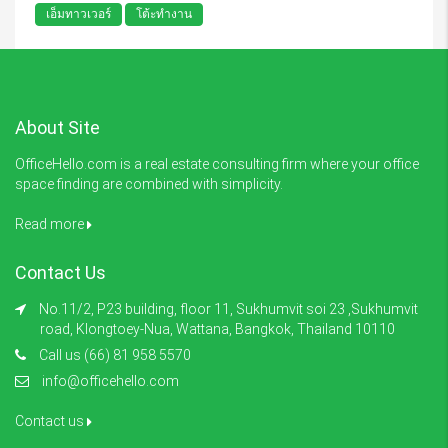
เอ็มทาวเวอร์
โต้ะทำงาน
About Site
OfficeHello.com is a real estate consulting firm where your office
space finding are combined with simplicity.
Read more
Contact Us
No.11/2, P23 building, floor 11, Sukhumvit soi 23 ,Sukhumvit
road, Klongtoey-Nua, Wattana, Bangkok, Thailand 10110
Call us (66) 81 958 5570
info@officehello.com
Contact us