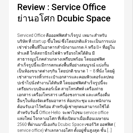
Review : Service Office
ย่านอโศก Dcubic Space
Serviced Office คือออฟฟิศสำเร็จรูป เหมาะสำหรับ
บริษัท ที่ start up ขึ้นใหม่ ซึ่งโดยปกติแล้วจะเป็นการแบ่ง
เช่าช่วงพื้นที่ในอาคารสำนักงานเกรด A หรือ B+ ที่อยู่ใน
ทำเลดี ใกล้สถานีรถไฟฟ้า หรือรถไฟใต้ดิน มี
สาธารณูปโภคส่วนกลางเพรียบพร้อม โดยออฟฟิศ
สำเร็จรูปนี้จะมีการตกแต่งพื้นที่อย่างสมบูรณ์ แบ่งกั้น
เป็นห้องขนาดต่างๆกัน โดยปกติ ขนาด 1 – 8 ที่นั่ง โดยผู้
เช่าสามารถหิ้วกระเป๋าเอกสารและคอมพิวเตอร์แลปทอ
ปเข้าไปนั่งทำงานได้ทันที โดยออฟฟิศสำเร็จรูปนี้จะ
เตรียมระบบอินเตอร์เน็ต สายโทรศัพท์ เครื่องถ่าย
เอกสาร เครื่องโทรสาร เครื่องชงกาแฟ และเครื่องดื่ม
อื่นๆในห้องจัดเตรียมอาหาร ห้องประชุม และพนักงาน
ต้อนรับเอาไว้พร้อม สำหรับผู้เช่าทุกคนสามารถใช้ได้
สำหรับวันนี้ Office Hello จะพาไปชม service office
แห่งใหม่ ใจกลางอโศก ที่เพิ่งเปิดมาเมื่อเดือนเมษายน
2560 ที่ผ่านมานี้เองกับ Dcubic Space เซอร์วิส ออฟฟิศ (
service office) ทำเลกลางอโศก ตั้งอยู่ชั้นสูงสุด ชั้น […]