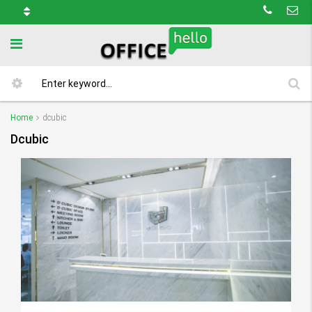
Home
dcubic
Dcubic