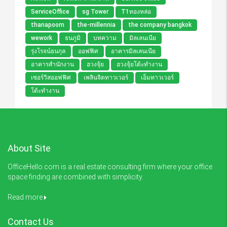
ServiceOffice
sg Tower
T1ทองหล่อ
thanapoom
the-millennia
the company bangkok
wework
ธนภูมิ
บทความ
มิลเลนเนีย
รุ่งโรจน์ธนกุล
ออฟฟิศ
อาคารมิลเลนเนีย
อาคารสำนักงาน
ฮวงจุ้ย
ฮวงจุ้ยโต้ะทำงาน
เซอร์วิสออฟฟิศ
เพลินจิตทาวเวอร์
เอ็มทาวเวอร์
โต้ะทำงาน
About Site
OfficeHello.com is a real estate consulting firm where your office
space finding are combined with simplicity.
Read more
Contact Us