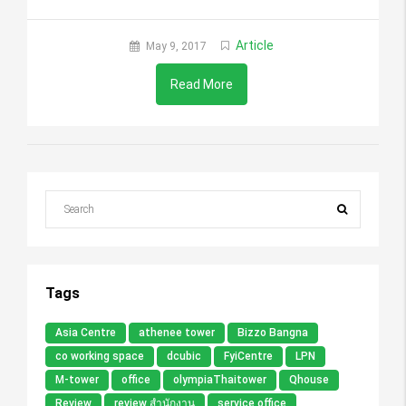
Article
May 9, 2017
Read More
Tags
Asia Centre
athenee tower
Bizzo Bangna
co working space
dcubic
FyiCentre
LPN
M-tower
office
olympiaThaitower
Qhouse
Review
review สำนักงาน
service office