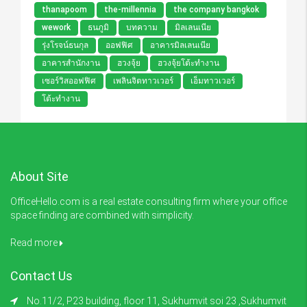
thanapoom
the-millennia
the company bangkok
wework
ธนภูมิ
บทความ
มิลเลนเนีย
รุ่งโรจน์ธนกุล
ออฟฟิศ
อาคารมิลเลนเนีย
อาคารสำนักงาน
ฮวงจุ้ย
ฮวงจุ้ยโต้ะทำงาน
เซอร์วิสออฟฟิศ
เพลินจิตทาวเวอร์
เอ็มทาวเวอร์
โต้ะทำงาน
About Site
OfficeHello.com is a real estate consulting firm where your office
space finding are combined with simplicity.
Read more
Contact Us
No.11/2, P23 building, floor 11, Sukhumvit soi 23 ,Sukhumvit