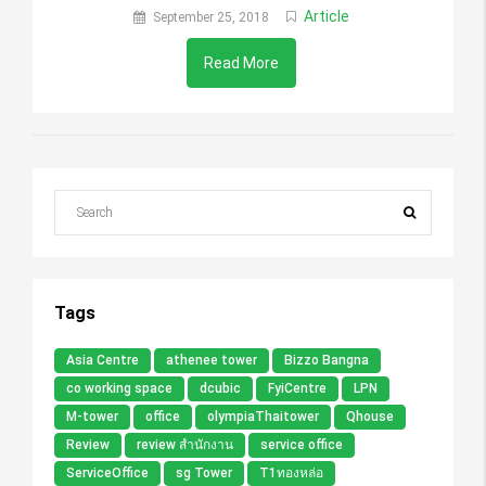
Article
September 25, 2018
Read More
Tags
Asia Centre
athenee tower
Bizzo Bangna
co working space
dcubic
FyiCentre
LPN
M-tower
office
olympiaThaitower
Qhouse
Review
review สำนักงาน
service office
ServiceOffice
sg Tower
T1ทองหล่อ