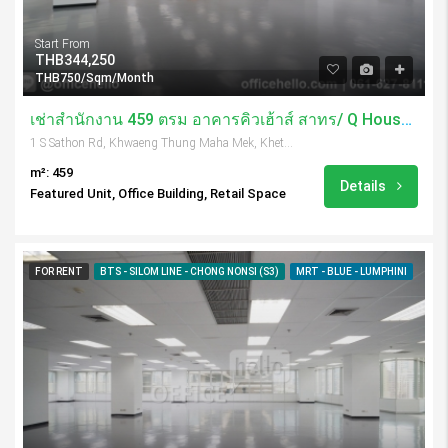
Start From
THB344,250
THB750/Sqm/Month
เช่าสำนักงาน 459 ตรม อาคารคิวเฮ้าส์ สาทร/ Q House Sathorn
1 S Sathon Rd, Khwaeng Thung Maha Mek, Khet Sathon, Krung Thep Maha Nakhon 10120, Thailand
m²: 459
Details
Featured Unit, Office Building, Retail Space
FOR RENT
BTS - SILOM LINE - CHONG NONSI (S3)
MRT - BLUE - LUMPHINI