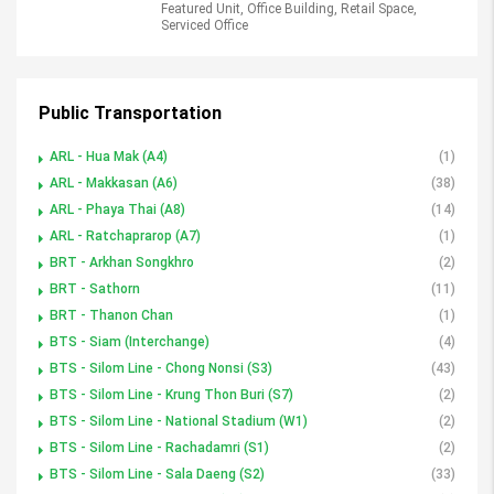
Featured Unit, Office Building, Retail Space,
Serviced Office
Public Transportation
ARL - Hua Mak (A4)
(1)
ARL - Makkasan (A6)
(38)
ARL - Phaya Thai (A8)
(14)
ARL - Ratchaprarop (A7)
(1)
BRT - Arkhan Songkhro
(2)
BRT - Sathorn
(11)
BRT - Thanon Chan
(1)
BTS - Siam (Interchange)
(4)
BTS - Silom Line - Chong Nonsi (S3)
(43)
BTS - Silom Line - Krung Thon Buri (S7)
(2)
BTS - Silom Line - National Stadium (W1)
(2)
BTS - Silom Line - Rachadamri (S1)
(2)
BTS - Silom Line - Sala Daeng (S2)
(33)