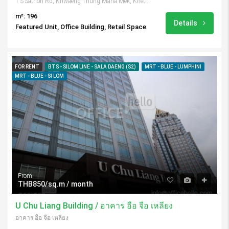
1 S Sathon Rd, Khwaeng Thung Maha Mek, Khet Sathon, Krung Thep Maha Nakhon 10120, Thailand
m²: 196
Details
Featured Unit, Office Building, Retail Space
FOR RENT
BTS - SILOM LINE - SALA DAENG (S2)
MRT - BLUE - LUMPHINI
MRT - BLUE - SI LOM
From
THB850/sq.m / month
U Chu Liang Building / อาคาร อื้อ จื่อ เหลียง
อาคาร อื้อ จื่อ เหลียง