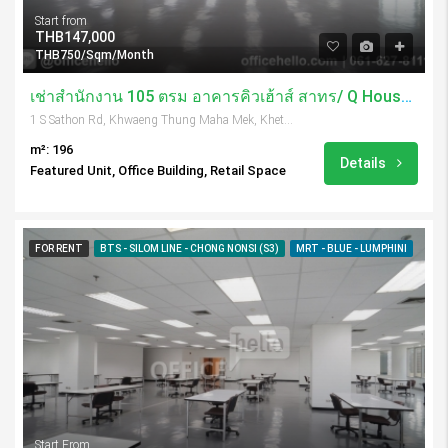
Start from
THB147,000
THB750/Sqm/Month
เช่าสำนักงาน 105 ตรม อาคารคิวเฮ้าส์ สาทร/ Q House Sathorn
1 S Sathon Rd, Khwaeng Thung Maha Mek, Khet Sathon, Krung Thep Maha Nakhon 10120, Thailand
m²: 196
Details
Featured Unit, Office Building, Retail Space
FOR RENT
BTS - SILOM LINE - CHONG NONSI (S3)
MRT - BLUE - LUMPHINI
Start From