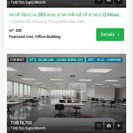
THB750/Sqm/Month
เช่าสำนักงาน 205 ตรม อาคารคิวเฮ้าส์ สาทร/ Q House Sathorn
1 S Sathon Rd, Khwaeng Thung Maha Mek, Khet Sathon, Krung Thep Maha Nakhon 10120, Thailand
m²: 205
Details
Featured Unit, Office Building
FOR RENT
BTS - SILOM LINE - CHONG NONSI (S3)
MRT - BLUE - LUMPHINI
Start from
THB78,750
THB750/Sqm/Month