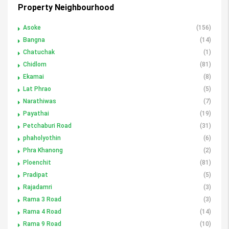
Property Neighbourhood
Asoke
(156)
Bangna
(14)
Chatuchak
(1)
Chidlom
(81)
Ekamai
(8)
Lat Phrao
(5)
Narathiwas
(7)
Payathai
(19)
Petchaburi Road
(31)
phaholyothin
(6)
Phra Khanong
(2)
Ploenchit
(81)
Pradipat
(5)
Rajadamri
(3)
Rama 3 Road
(3)
Rama 4 Road
(14)
Rama 9 Road
(10)