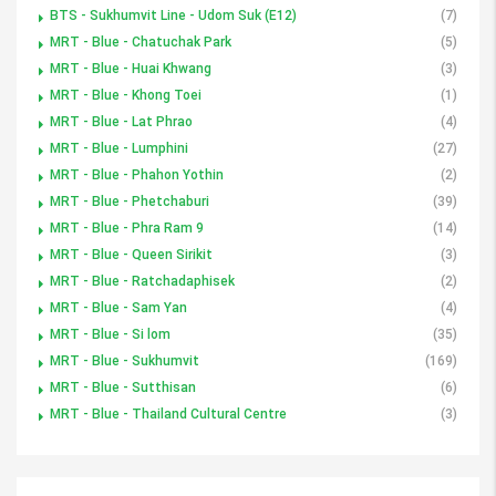
BTS - Sukhumvit Line - Udom Suk (E12)
(7)
MRT - Blue - Chatuchak Park
(5)
MRT - Blue - Huai Khwang
(3)
MRT - Blue - Khong Toei
(1)
MRT - Blue - Lat Phrao
(4)
MRT - Blue - Lumphini
(27)
MRT - Blue - Phahon Yothin
(2)
MRT - Blue - Phetchaburi
(39)
MRT - Blue - Phra Ram 9
(14)
MRT - Blue - Queen Sirikit
(3)
MRT - Blue - Ratchadaphisek
(2)
MRT - Blue - Sam Yan
(4)
MRT - Blue - Si lom
(35)
MRT - Blue - Sukhumvit
(169)
MRT - Blue - Sutthisan
(6)
MRT - Blue - Thailand Cultural Centre
(3)