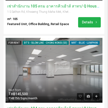
เช่าสำนักงาน 105 ตรม อาคารคิวเฮ้าส์ สาทร/ Q House Sathorn
1 S Sathon Rd, Khwaeng Thung Maha Mek, Khet Sathon, Krung Thep Maha Nakhon 10120, Thailand
m²: 105
Details
Featured Unit, Office Building, Retail Space
FOR RENT
BTS - SILOM LINE - CHONG NONSI (S3)
MRT - BLUE - LUMPHINI
Start from
THB145,500
THB750/Sqm/month