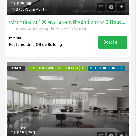
THB75,000
THB750/Sqm/Month
เช่าสำนักงาน 100 ตรม อาคารคิวเฮ้าส์ สาทร/ Q House Sathorn
1 S Sathon Rd, Khwaeng Thung Maha Mek, Khet Sathon, Krung Thep Maha Nakhon 10120, Thailand
m²: 100
Details
Featured Unit, Office Building
FOR RENT
BTS - SUKHUMVIT LINE - CHIDLOM (E1)
MRT - BLUE - LUMPHINI
Start From
THB153,750