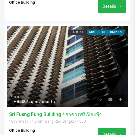
Office Building
Details
FOR RENT
MRT - BLUE - LUMPHINI
From
THB500/sq.m / month
Sri Fueng Fung Building / อาคารศรีเฟื่องฟุ้ง
1016 พระราม 4 Silom, Bang Rak, Bangkok 10500, Thailand
Office Building
Details