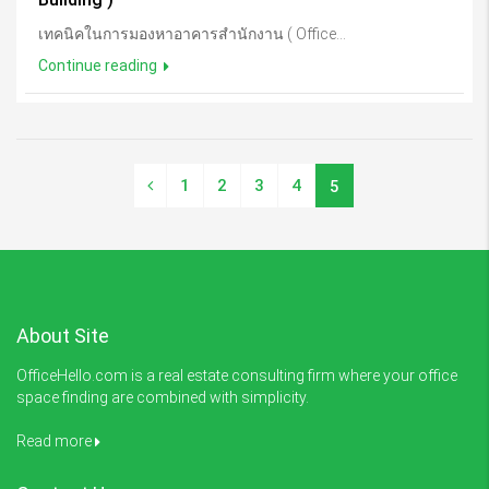
เทคนิคในการมองหาอาคารสำนักงาน ( Office...
Continue reading
1
2
3
4
5
About Site
OfficeHello.com is a real estate consulting firm where your office
space finding are combined with simplicity.
Read more