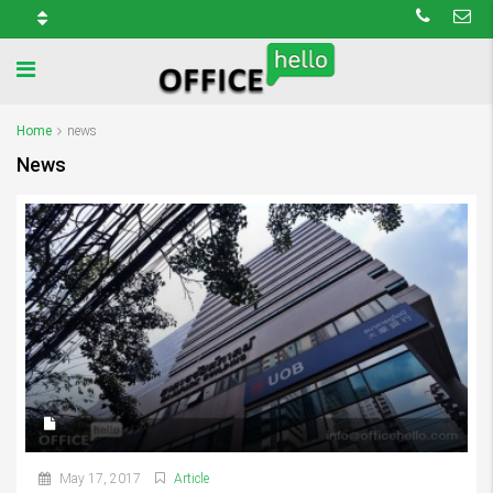
Home
news
News
May 17, 2017
Article