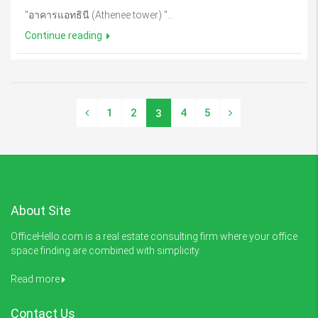
"อาคารแอทธินี (Athenee tower) "...
Continue reading
1
2
4
5
3
About Site
OfficeHello.com is a real estate consulting firm where your office
space finding are combined with simplicity.
Read more
Contact Us