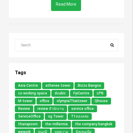
Read More
Tags
Asia Centre
athenee tower
Bizzo Bangna
co working space
dcubic
FyiCentre
LPN
M-tower
office
olympiaThaitower
Qhouse
Review
review สำนักงาน
service office
ServiceOffice
sg Tower
T1ทองหล่อ
thanapoom
the-millennia
the company bangkok
wework
ธนภูมิ
บทความ
มิลเลนเนีย