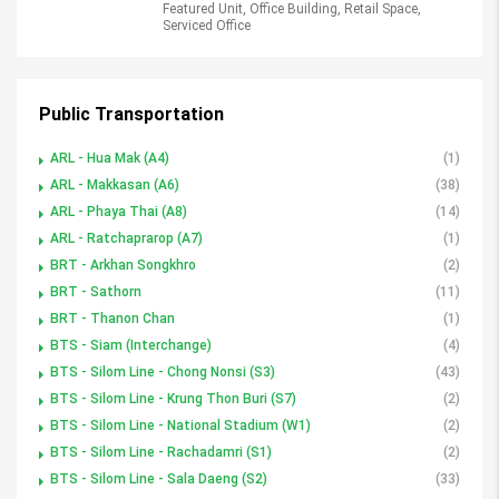
Featured Unit, Office Building, Retail Space,
Serviced Office
Public Transportation
ARL - Hua Mak (A4)
(1)
ARL - Makkasan (A6)
(38)
ARL - Phaya Thai (A8)
(14)
ARL - Ratchaprarop (A7)
(1)
BRT - Arkhan Songkhro
(2)
BRT - Sathorn
(11)
BRT - Thanon Chan
(1)
BTS - Siam (Interchange)
(4)
BTS - Silom Line - Chong Nonsi (S3)
(43)
BTS - Silom Line - Krung Thon Buri (S7)
(2)
BTS - Silom Line - National Stadium (W1)
(2)
BTS - Silom Line - Rachadamri (S1)
(2)
BTS - Silom Line - Sala Daeng (S2)
(33)