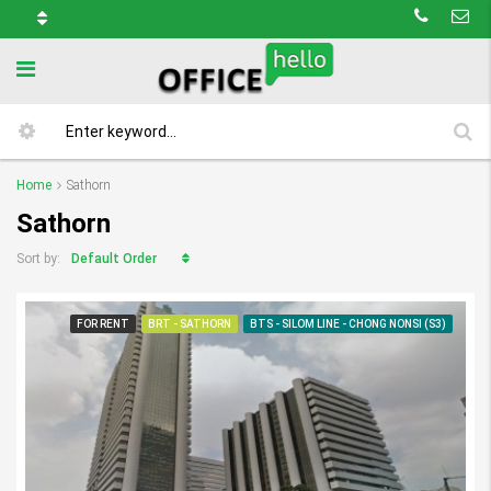
Home
Sathorn
Sathorn
Default Order
Sort by:
FOR RENT
BRT - SATHORN
BTS - SILOM LINE - CHONG NONSI (S3)