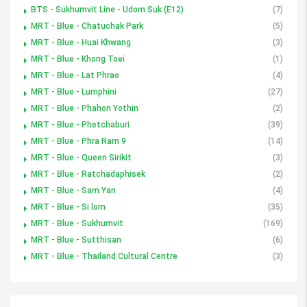
BTS - Sukhumvit Line - Udom Suk (E12)
(7)
MRT - Blue - Chatuchak Park
(5)
MRT - Blue - Huai Khwang
(3)
MRT - Blue - Khong Toei
(1)
MRT - Blue - Lat Phrao
(4)
MRT - Blue - Lumphini
(27)
MRT - Blue - Phahon Yothin
(2)
MRT - Blue - Phetchaburi
(39)
MRT - Blue - Phra Ram 9
(14)
MRT - Blue - Queen Sirikit
(3)
MRT - Blue - Ratchadaphisek
(2)
MRT - Blue - Sam Yan
(4)
MRT - Blue - Si lom
(35)
MRT - Blue - Sukhumvit
(169)
MRT - Blue - Sutthisan
(6)
MRT - Blue - Thailand Cultural Centre
(3)