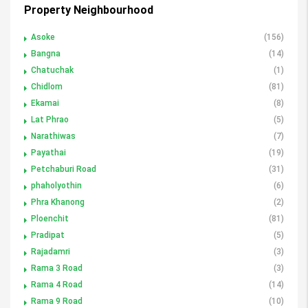
Property Neighbourhood
Asoke
(156)
Bangna
(14)
Chatuchak
(1)
Chidlom
(81)
Ekamai
(8)
Lat Phrao
(5)
Narathiwas
(7)
Payathai
(19)
Petchaburi Road
(31)
phaholyothin
(6)
Phra Khanong
(2)
Ploenchit
(81)
Pradipat
(5)
Rajadamri
(3)
Rama 3 Road
(3)
Rama 4 Road
(14)
Rama 9 Road
(10)