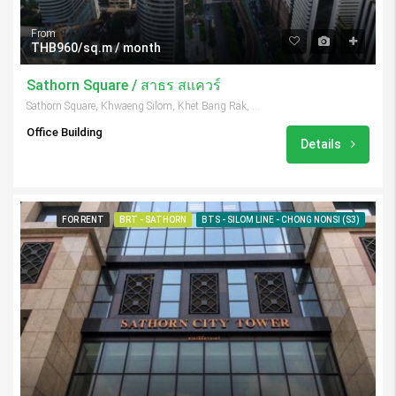
From
THB960/sq.m / month
Sathorn Square / สาธร สแควร์
Sathorn Square, Khwaeng Silom, Khet Bang Rak, Krung Thep Maha Nakhon 10500, Thailand
Office Building
Details
FOR RENT
BRT - SATHORN
BTS - SILOM LINE - CHONG NONSI (S3)