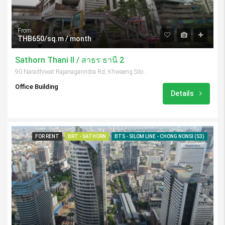
From
THB650/sq.m / month
Sathorn Thani II / สาธร ธานี 2
90 Naradhiwat Rajanagarindra Rd, Khwaeng Silom, Khet Bang Rak, Krung Thep Maha Nakhon 10500, Thailand
Office Building
Details
FOR RENT
BRT - SATHORN
BTS - SILOM LINE - CHONG NONSI (S3)