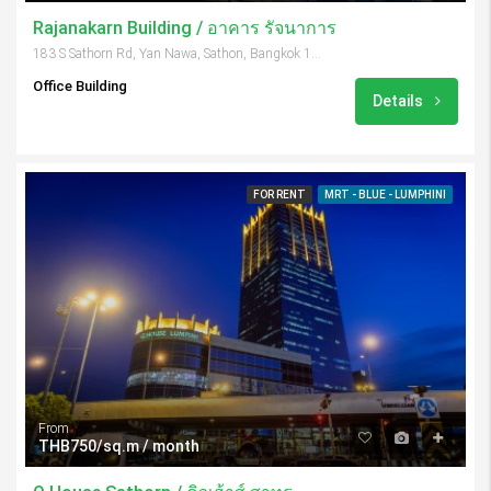
Rajanakarn Building / อาคาร รัจนาการ
183 S Sathorn Rd, Yan Nawa, Sathon, Bangkok 10120, Thailand
Office Building
Details
FOR RENT
MRT - BLUE - LUMPHINI
From
THB750/sq.m / month