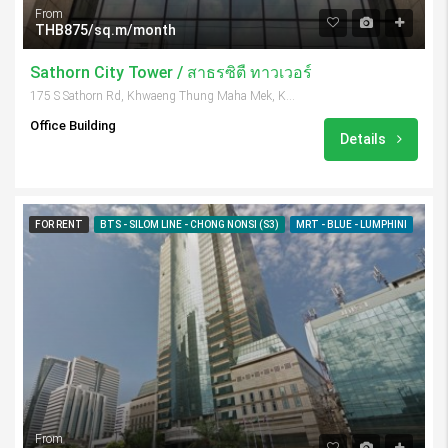
From
THB875/sq.m/month
Sathorn City Tower / สาธรซิตี้ ทาวเวอร์
175 S Sathorn Rd, Khwaeng Thung Maha Mek, Khet Sathon, Krung Thep Maha Nakhon 10120, Thailand
Office Building
Details
FOR RENT
BTS - SILOM LINE - CHONG NONSI (S3)
MRT - BLUE - LUMPHINI
From