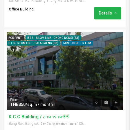
Sathon Tai Rd, Khwaeng Thung Maha Mek, Khet Sathon, Krung Thep Maha Nakhon 10120, Thailand
Office Building
Details
FOR RENT
BTS - SILOM LINE - CHONG NONSI (S3)
BTS - SILOM LINE - SALA DAENG (S2)
MRT - BLUE - SI LOM
From
THB350/sq.m / month
K.C.C Building / อาคาร เคซีซี
Bang Rak, Bangkok, จังหวัด กรุงเทพมหานคร 10500, Thailand