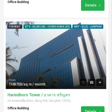
Office Building
Details
FOR RENT
BTS - SILOM LINE - CHONG NONSI (S3)
MRT - BLUE - LUMPHINI
From
THB750/sq.m / month
Harindhorn Tower / อาคาร หริญทร
54 สาทรเหนือ Silom, Bang Rak, Bangkok 10500, Thailand
Office Building
Details