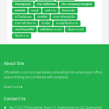
thanapoom
the-millennia
the company bangkok
wework
ธนภูมิ
บทความ
มิลเลนเนีย
รุ่งโรจน์ธนกุล
ออฟฟิศ
อาคารมิลเลนเนีย
อาคารสำนักงาน
ฮวงจุ้ย
ฮวงจุ้ยโต้ะทำงาน
เซอร์วิสออฟฟิศ
เพลินจิตทาวเวอร์
เอ็มทาวเวอร์
โต้ะทำงาน
About Site
OfficeHello.com is a real estate consulting firm where your office
space finding are combined with simplicity.
Read more
Contact Us
No.11/2, P23 building, floor 11, Sukhumvit soi 23 ,Sukhumvit