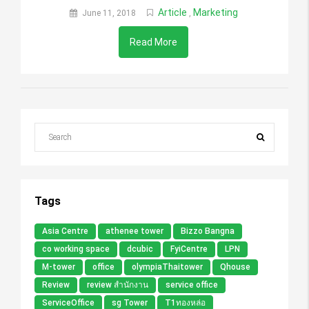
Article
Marketing
June 11, 2018
,
Read More
Tags
Asia Centre
athenee tower
Bizzo Bangna
co working space
dcubic
FyiCentre
LPN
M-tower
office
olympiaThaitower
Qhouse
Review
review สำนักงาน
service office
ServiceOffice
sg Tower
T1ทองหล่อ