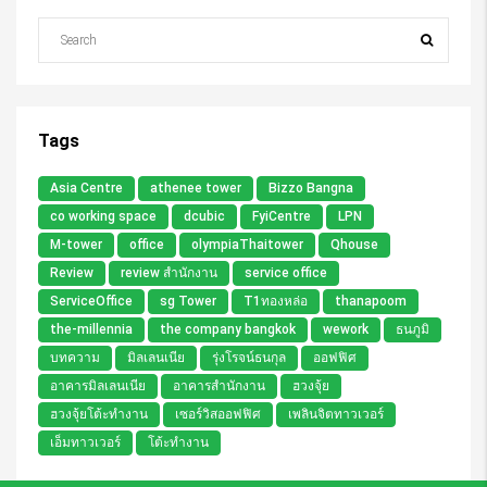
Tags
Asia Centre
athenee tower
Bizzo Bangna
co working space
dcubic
FyiCentre
LPN
M-tower
office
olympiaThaitower
Qhouse
Review
review สำนักงาน
service office
ServiceOffice
sg Tower
T1ทองหล่อ
thanapoom
the-millennia
the company bangkok
wework
ธนภูมิ
บทความ
มิลเลนเนีย
รุ่งโรจน์ธนกุล
ออฟฟิศ
อาคารมิลเลนเนีย
อาคารสำนักงาน
ฮวงจุ้ย
ฮวงจุ้ยโต้ะทำงาน
เซอร์วิสออฟฟิศ
เพลินจิตทาวเวอร์
เอ็มทาวเวอร์
โต้ะทำงาน