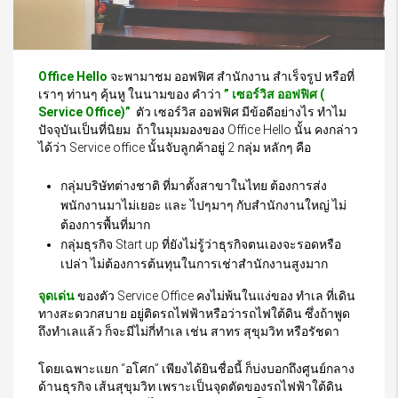
Office Hello
จะพามาชม ออฟฟิศ สำนักงาน สำเร็จรูป หรือที่
เราๆ ท่านๆ คุ้นหู ในนามของ คำว่า
” เซอร์วิส ออฟฟิศ (
Service Office)”
ตัว เซอร์วิส ออฟฟิศ มีข้อดีอย่างไร ทำไม
ปัจจุบันเป็นที่นิยม ถ้าในมุมมองของ Office Hello นั้น คงกล่าว
ได้ว่า Service office นั้นจับลูกค้าอยู่ 2 กลุ่ม หลักๆ คือ
กลุ่มบริษัทต่างชาติ ที่มาตั้งสาขาในไทย ต้องการส่ง
พนักงานมาไม่เยอะ และ ไปๆมาๆ กับสำนักงานใหญ่ ไม่
ต้องการพื้นที่มาก
กลุ่มธุรกิจ Start up ที่ยังไม่รู้ว่าธุรกิจตนเองจะรอดหรือ
เปล่า ไม่ต้องการต้นทุนในการเช่าสำนักงานสูงมาก
จุดเด่น
ของตัว Service Office คงไม่พ้นในแง่ของ ทำเล ที่เดิน
ทางสะดวกสบาย อยู่ติดรถไฟฟ้าหรือว่ารถไฟใต้ดิน ซึ่งถ้าพูด
ถึงทำเลแล้ว ก็จะมีไม่กี่ทำเล เช่น สาทร สุขุมวิท หรือรัชดา
โดยเฉพาะแยก “อโศก” เพียงได้ยินชื่อนี้ ก็บ่งบอกถึงศูนย์กลาง
ด้านธุรกิจ เส้นสุขุมวิท เพราะเป็นจุดตัดของรถไฟฟ้าใต้ดิน